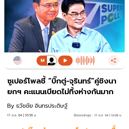
ซูเปอร์โพลชี้ “บิ๊กตู่-จุรินทร์”คู่ชิงนา
ยกฯ คะแนนเบียดไม่ทิ้งห่างกันมาก
By
ธวัชชัย อินทรประดิษฐ์
17 ต.ค. 64 | 05:58 น.
อัปเดตล่าสุด :
17 ต.ค. 64 | 13:08 น.