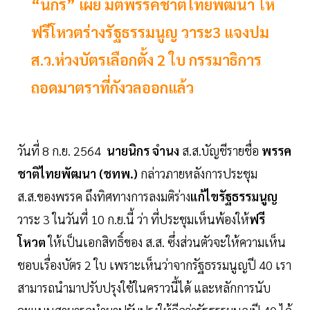
“นิกร” เผย​ มติพรรคชาติไทยพัฒนา​ ให้
ฟรีโหวตร่างรัฐธรรมนูญ ​วาระ3​ แจงปม ​
ส.ว.ห่วงบัตรเลือกตั้ง 2 ใบ กรรมาธิการ
ถอดมาตราที่กังวลออกแล้ว
วันที่ 8 ก.ย. 2564
นายนิกร​ จำนง​
ส.ส.บัญชีรายชื่อ​
พรรค
ชาติไทยพัฒนา​ (ชทพ.)​
กล่าวภายหลังการประชุม​
ส.ส.ของ​พรรค​ ถึงทิศทางการลงมติร่าง
แก้ไขรัฐธรรมนูญ
วาระ​ 3​ ในวันที่​ 10​ ก.ย.นี้ ว่า​ ที่ประชุมเห็นพ้องให้
ฟรี
โหวต
ให้เป็นเอกสิทธิ์ของ ส.ส. ซึ่งส่วนตัวจะให้ความเห็น
ชอบเรื่องบัตร 2 ใบ เพราะเห็นว่าจากรัฐธรรมนูญปี 40 เรา
สามารถนำมาปรับปรุงใช้ในคราวนี้ได้ และหลักการนับ