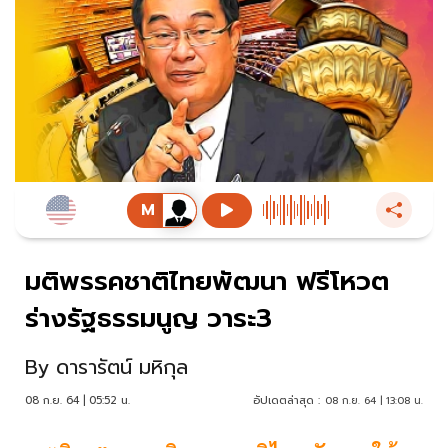
มติพรรคชาติไทยพัฒนา ​ฟรีโหวต
ร่างรัฐธรรมนูญ ​​วาระ3​
By
ดารารัตน์ มหิกุล
08 ก.ย. 64 | 05:52 น.
อัปเดตล่าสุด :
08 ก.ย. 64 | 13:08 น.