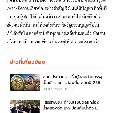
เพราะมีความเกี่ยวข้องอย่างสำคัญ จึงไม่ได้มีปัญหา อีกทั้งที่
ประชุมรัฐสภาได้ยืนยันแล้วว่า สามารถทำได้ มีมติยืนยัน
ชัดเจน ดังนั้น​ กรณีที่สงสัยกันว่าผิดรัฐธรรมนูญหรือไม่
ทำได้หรือไม่ ตามข้อบังคับทุกอย่างเคลียร์หมดแล้ว ชัดเจน
ว่าไม่น่าจะมีประเด็นที่จะเป็นเหตุให้ ส.ว. จะโหวตคว่ำ
ข่าวที่เกี่ยวข้อง
กสถ.ประกาศรายชื่อผู้สอบผ่านบรรจุ
เป็นข้าราชการท้องถิ่น ลอตปี 2568
ใหม่
08 ส.ค. 2569 | 11:39 น.
“สรรเพชญ”กำชับเร่งขุดลอกร่อง
น้ำคลองอู่ตะเภา ป้องกันน้ำท่วม