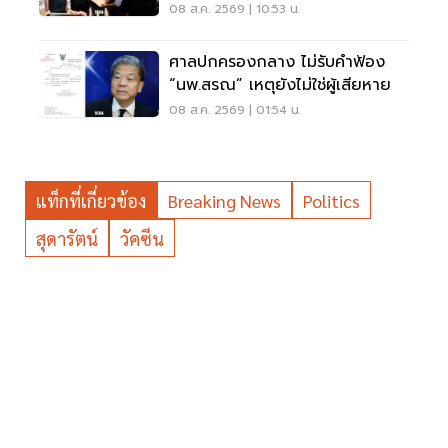
สงขลา
08 ส.ค. 2569 | 10:53 น.
ศาลปกครองกลาง ไม่รับคำฟ้อง
“นพ.สรณ” เหตุยังไม่ใช่ผู้เสียหาย
08 ส.ค. 2569 | 01:54 น.
แท็กที่เกี่ยวข้อง
Breaking News
Politics
สุดารัตน์
วัคซีน