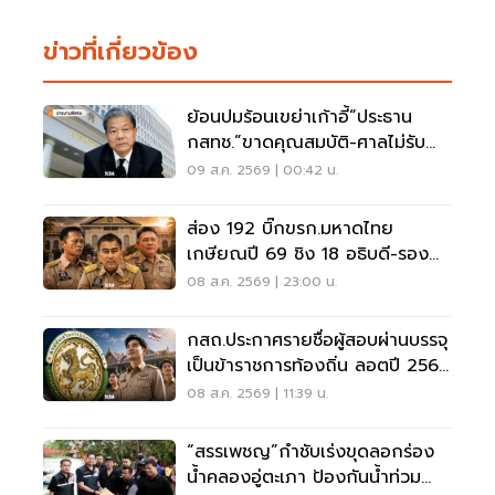
ข่าวที่เกี่ยวข้อง
ย้อนปมร้อนเขย่าเก้าอี้“ประธาน
กสทช.”ขาดคุณสมบัติ-ศาลไม่รับคำ
ฟ้อง
09 ส.ค. 2569 | 00:42 น.
ส่อง 192 บิ๊กขรก.มหาดไทย
เกษียณปี 69 ชิง 18 อธิบดี-รอง
ปลัด-ผู้ว่าฯ
08 ส.ค. 2569 | 23:00 น.
กสถ.ประกาศรายชื่อผู้สอบผ่านบรรจุ
เป็นข้าราชการท้องถิ่น ลอตปี 2568
ใหม่
08 ส.ค. 2569 | 11:39 น.
“สรรเพชญ”กำชับเร่งขุดลอกร่อง
น้ำคลองอู่ตะเภา ป้องกันน้ำท่วม