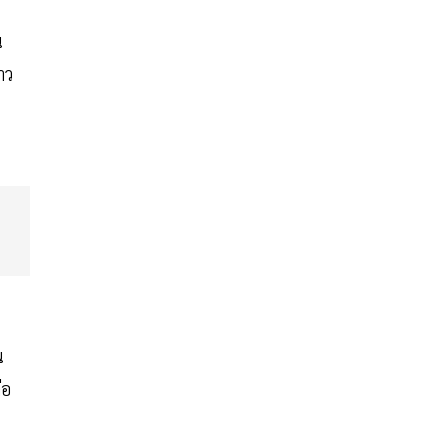
น
าว
น
่อ