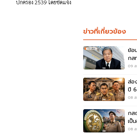
ปกครอง 2539 โดยชัดแจ้ง
ข่าวที่เกี่ยวข้อง
ย้อ
กสท
ฟ้อ
09 ส.
ส่อ
ปี 
08 ส.
กสถ
เป็
ใหม่
08 ส.