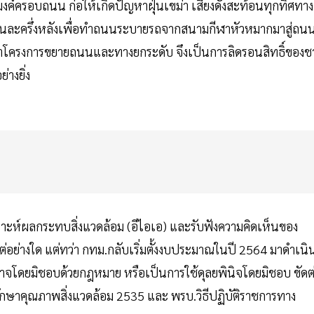
มงค์ครอบถนน ก่อให้เกิดปัญหาฝุ่นเขม่า เสียงดังสะท้อนทุกทิศทาง
นคนละครึ่งหลังเพื่อทำถนนระบายรถจากสนามกีฬาหัวหมากมาสู่ถน
จัดทำโครงการขยายถนนและทางยกระดับ จึงเป็นการลิดรอนสิทธิ์ของช
่างยิ่ง
คราะห์ผลกระทบสิ่งแวดล้อม (อีไอเอ) และรับฟังความคิดเห็นของ
่อย่างใด แต่ทว่า กทม.กลับเริ่มตั้งงบประมาณในปี 2564 มาดำเนิ
ำนาจโดยมิชอบด้วยกฎหมาย หรือเป็นการใช้ดุลยพินิจโดยมิชอบ ขัดต
กษาคุณภาพสิ่งแวดล้อม 2535 และ พรบ.วิธีปฏิบัติราชการทาง