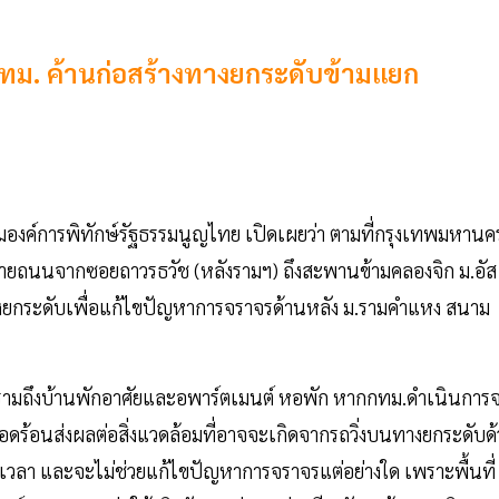
กทม. ค้านก่อสร้างทางยกระดับข้ามแยก
มองค์การพิทักษ์รัฐธรรมนูญไทย เปิดเผยว่า ตามที่กรุงเทพมหานค
ยายถนนจากซอยถาวรธวัช (หลังรามฯ) ถึงสะพานข้ามคลองจิก ม.อัส
งยกระดับเพื่อแก้ไขปัญหาการจราจรด้านหลัง ม.รามคำแหง สนาม
แน่น รามถึงบ้านพักอาศัยและอพาร์ตเมนต์ หอพัก หากกทม.ดำเนินการ
ดือดร้อนส่งผลต่อสิ่งแวดล้อมที่อาจจะเกิดจากรถวิ่งบนทางยกระดับด
ตลอดเวลา และจะไม่ช่วยแก้ไขปัญหาการจราจรแต่อย่างใด เพราะพื้นที่