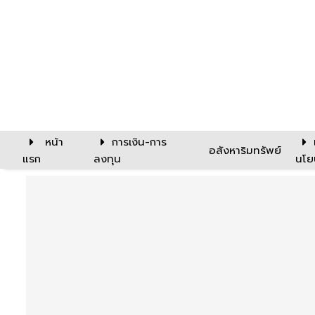
หน้า
การเงิน-การ
อสังหาริมทรัพย์
แรก
ลงทุน
นโย