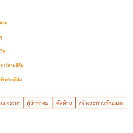
ดชอบ
ยุ
วิด
อาร์สายสีส้ม
ฟ้าสายสีส้ม
รรณ จรรยา
ผู้ว่าฯกทม.
คัดค้าน
สร้างสะพานข้ามแยก