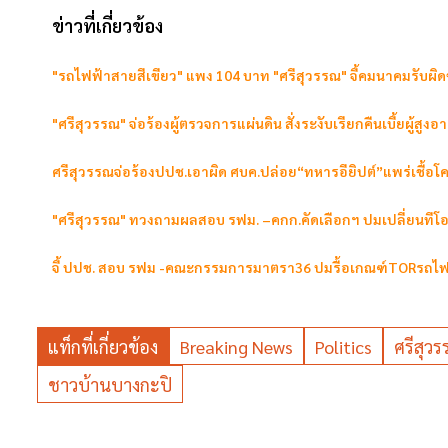
ข่าวที่เกี่ยวข้อง
"รถไฟฟ้าสายสีเขียว" แพง 104 บาท "ศรีสุวรรณ" จี้คมนาคมรับผิ
"ศรีสุวรรณ" จ่อร้องผู้ตรวจการแผ่นดิน สั่งระงับเรียกคืนเบี้ยผู้สูงอา
ศรีสุวรรณจ่อร้องปปช.เอาผิด ศบค.ปล่อย“ทหารอียิปต์”แพร่เชื้อโค
"ศรีสุวรรณ" ทวงถามผลสอบ รฟม. –คกก.คัดเลือกฯ ปมเปลี่ยนทีโอ
จี้ ปปช. สอบ รฟม -คณะกรรมการมาตรา36 ปมรื้อเกณฑ์TORรถไฟ
แท็กที่เกี่ยวข้อง
Breaking News
Politics
ศรีสุว
ชาวบ้านบางกะปิ