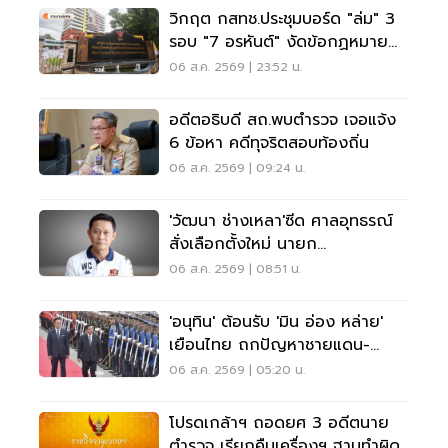
วิกฤต กสทช.ประชุมบอร์ด "ล่ม" 3
รอบ "7 อรหันต์" งัดข้อกฏหมาย
ไม่มีใครยอมใคร
06 ส.ค. 2569 | 23:52 น.
อดีตอธิบดี สถ.พบตำรวจ เจอแจ้ง
6 ข้อหา คดีทุจริตสอบท้องถิ่น
06 ส.ค. 2569 | 09:24 น.
'วัฒนา ช่างเหลา'ซีด ศาลอุทธรณ์
สั่งเลือกตั้งใหม่ นายก
อบจ.ขอนแก่น
06 ส.ค. 2569 | 08:51 น.
'อนุทิน' ต้อนรับ 'มิน อ่อง หล่าย'
เยือนไทย ถกปัญหาชายแดน-
พลังงาน-การค้า
06 ส.ค. 2569 | 05:20 น.
โปรดเกล้าฯ ถอดยศ 3 อดีตนาย
ตำรวจ เรียกคืนเครื่องฯ ฐานทำผิด