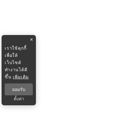
×
เราใช้คุกกี้
เพื่อให้
เว็บไซต์
ทำงานได้ดี
ขึ้น
เพิ่มเติม
ยอมรับ
ตั้งค่า