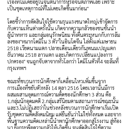
เรื่องที่ไม่เคยอยู่ในจินตนาการหรือจินตภาพเลย เพราะ
เป็นชุดเหตุการณ์ที่ไม่เคยเกิดขึ้นมาก่อน"
โดยชี้ว่าการตัดสินใจใช้ความรุนแรงขนาดใหญ่เข้าจัดการ
กับความเห็นต่างครั้งนั้น เกิดจากความกลัวของชนชั้นนำ
ผู้นำทหาร และกลุ่มอนุรักษนิยม ทั้งตื่นตระหนกกับการล้ม
ลงของ"หมากโดมิโน 3 ตัว"ในอินโดจีน ไล่ตั้งแต่เมษายน
2518 เวียดนามแตก ปลายเดือนเดียวกันพนมเปญแตก
ธันวาคม 2518 ลาวแตก และเกิดการเปลี่ยนแปลงการ
ปกครอง" จนถูกจับตาจากทั่วโลกว่า โดมิโนตัวที่4 จะล้มที่
กรุงเทพฯ
ขณะที่ขบวนการนักศึกษาก็เคลื่อนไหวเพิ่มขึ้นจาก
การเมืองที่ขยับตัวหลัง 14 ตุลา 2516 โดยเวลานั้นมีการ
ผสมผสานอุดมการณ์ความคิดของนักศึกษา 3 ส่วน คือ
1.กลุ่มนักอุดมคติ 2.กลุ่มเสรีนิยมตามสถานการณ์ขณะนั้น
และ3.ไม่ปฏิเสธว่าในช่วงหลังขบวนการนักศึกษาเริ่มเปิด
รับชุดความคิดสังคมนิยม แต่ยืนยันว่าไม่ใช่ทั้งหมด และจาก
พื้นฐานความคิดเหล่านี้นำพานักศึกษาออกสู่โรงงาน สู่ท้อง
นา ยิ่งกระพือความกลัวให้เกิดขึ้น จนตัดสินใจใช้ความ