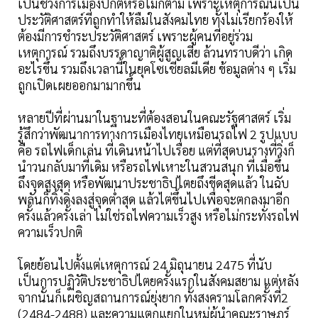
เป็นช่วงการเมืองปกติหรือไม่ก็ตาม เพราะเหตุการณ์นี้เป็น
ประวัติศาสตร์ที่ถูกทำให้ลืมในสังคมไทย ทั้งไม่เรียกร้องให้
ต้องมีการชำระประวัติศาสตร์ เพราะผู้คนที่อยู่ร่วม
เหตุการณ์ รวมถึงบรรดาญาติผู้สูญเสีย ล้วนทราบดีว่า เกิด
อะไรขึ้น รวมถึงเวลานี้ในยุคโซเชียลมีเดีย ข้อมูลต่าง ๆ เริ่ม
ถูกเปิดเผยออกมามากขึ้น
หลายปีที่ผ่านมาในฐานะที่ต้องสอนในคณะรัฐศาสตร์ เริ่ม
รู้สึกว่าพัฒนาการทางการเมืองไทยเหมือนรถไฟ 2 รูปแบบ
คือ รถไฟเด็กเล่น ที่เดินหน้าไปเรื่อย แต่ที่สุดบนรางที่วิ่งก็
นำวนกลับมาที่เดิม หรือรถไฟเหาะในสวนสนุก ที่เมื่อขึ้น
ถึงจุดสูงสุด หรือพัฒนาประชาธิปไตยถึงขีดสุดแล้ว ในฉับ
พลันก็ทิ้งดิ่งลงสู่จุดต่ำสุด แล้วไต่ขึ้นไปเพื่อจะตกลงมาอีก
ครั้งแล้วครั้งเล่า ไม่ใช่รถไฟความเร็วสูง หรือไม่กระทั่งรถไฟ
ความเร็วปกติ
โดยย้อนไปตั้งแต่เหตุการณ์ 24 มิถุนายน 2475 ที่นับ
เป็นการปฏิวัติประชาธิปไตยครั้งแรกในสังคมสยาม แต่หลัง
จากนั้นก็เผชิญสถานการณ์ยุ่งยาก ทั้งสงครามโลกครั้งที่2
(2484-2488) และความแตกแยกในหมู่ผู้นำคณะราษฎร์