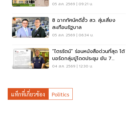
ประเทศ-แรงงาน-ทส.'
05 ส.ค. 2569 | 09:21 น.
8 ฉากทัศน์คดีฮั้ว สว. สุ่มเสี่ยง
สะเทือนรัฐบาล
05 ส.ค. 2569 | 06:34 น.
“ไตรรัตน์” ร่อนหนังสือด่วนที่สุด โต้
บอร์ดกลุ่มขู่โดดประชุม ยัน 7
กรรมการต้องปฏิบัติหน้าที่
04 ส.ค. 2569 | 12:30 น.
แท็กที่เกี่ยวข้อง
Politics