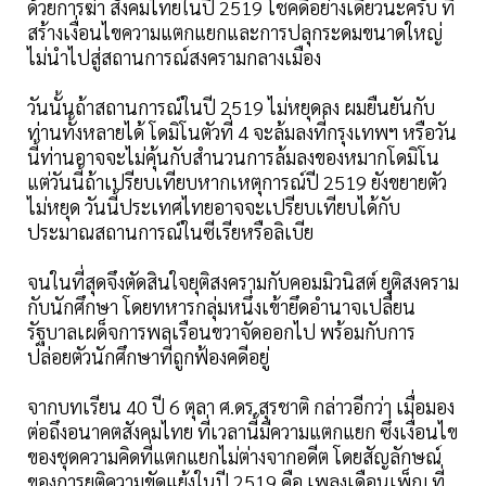
ด้วยการฆ่า สังคมไทยในปี 2519 โชคดีอย่างเดียวนะครับ ที่
สร้างเงื่อนไขความแตกแยกและการปลุกระดมขนาดใหญ่
ไม่นำไปสู่สถานการณ์สงครามกลางเมือง
วันนั้นถ้าสถานการณ์ในปี 2519 ไม่หยุดลง ผมยืนยันกับ
ท่านทั้งหลายได้ โดมิโนตัวที่ 4 จะล้มลงที่กรุงเทพฯ หรือวัน
นี้ท่านอาจจะไม่คุ้นกับสำนวนการล้มลงของหมากโดมิโน
แต่วันนี้ถ้าเปรียบเทียบหากเหตุการณ์ปี 2519 ยังขยายตัว
ไม่หยุด วันนี้ประเทศไทยอาจจะเปรียบเทียบได้กับ
ประมาณสถานการณ์ในซีเรียหรือลิเบีย
จนในที่สุดจึงตัดสินใจยุติสงครามกับคอมมิวนิสต์ ยุติสงคราม
กับนักศึกษา โดยทหารกลุ่มหนึ่งเข้ายึดอำนาจเปลี่ยน
รัฐบาลเผด็จการพลเรือนขวาจัดออกไป พร้อมกับการ
ปล่อยตัวนักศึกษาที่ถูกฟ้องคดีอยู่
จากบทเรียน 40 ปี 6 ตุลา ศ.ดร.สุรชาติ กล่าวอีกว่า เมื่อมอง
ต่อถึงอนาคตสังคมไทย ที่เวลานี้มีความแตกแยก ซึ่งเงื่อนไข
ของชุดความคิดที่แตกแยกไม่ต่างจากอดีต โดยสัญลักษณ์
ของการยุติความขัดแย้งในปี 2519 คือ เพลงเดือนเพ็ญ ที่