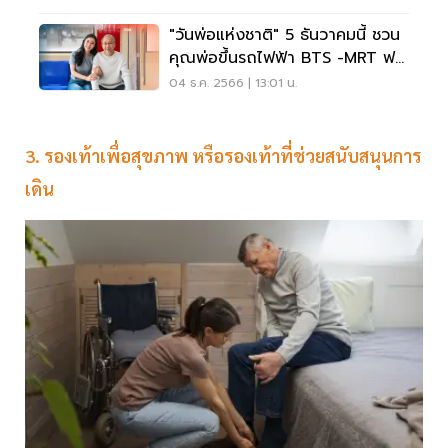
"วันพ่อแห่งชาติ" 5 ธันวาคมนี้ ชวน
คุณพ่อขึ้นรถไฟฟ้า BTS -MRT ฟรี
ตลอดสาย
04 ธ.ค. 2566 | 13:01 น.
3. รองเท้าเพื่อสุขภาพ หรือรองเท้าที่ช่วยสนับสนุนการ
เดิน