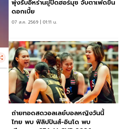
พุ่งรับอิหร่านขู่ปิดฮอร์มุซ จับตาเฟดขึ้น
ดอกเบี้ย
07 ส.ค. 2569 | 01:11 น.
ถ่ายทอดสดวอลเลย์บอลหญิงวันนี้
ไทย พบ ฟิลิปปินส์-อินโด พบ