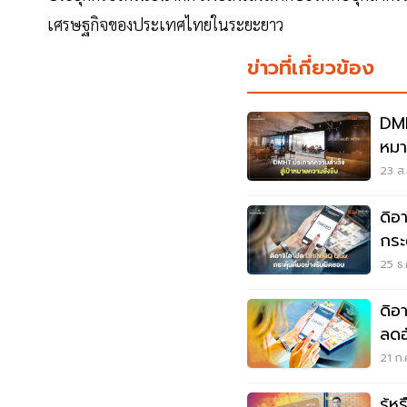
เศรษฐกิจของประเทศไทยในระยะยาว
ข่าวที่เกี่ยวข้อง
DMH
หมา
23 ส.
ดิอ
กระ
25 ธ.
ดิอ
ลดอ
10%
21 ก.
รู้