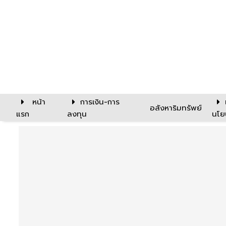
หน้า
การเงิน-การ
อสังหาริมทรัพย์
แรก
ลงทุน
นโย