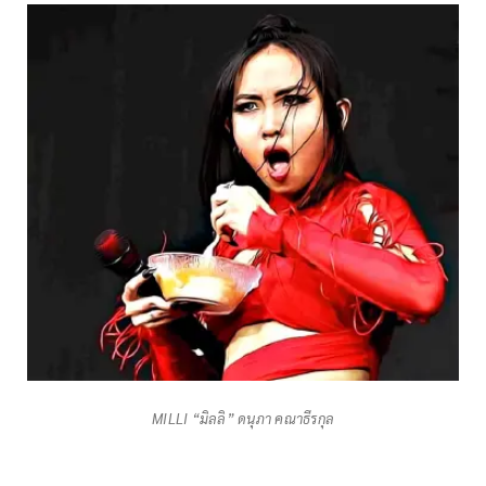
MILLI “มิลลิ” ดนุภา คณาธีรกุล