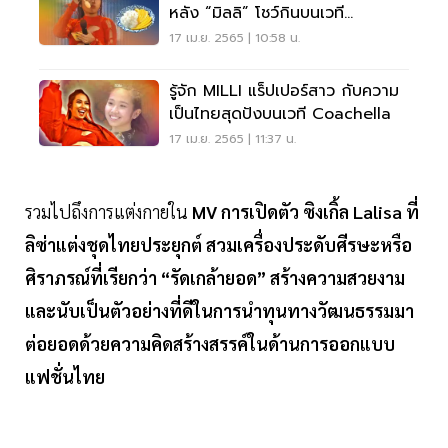
หลัง “มิลลิ” โชว์กินบนเวที
Coachella เช็คเลย
17 เม.ย. 2565 | 10:58 น.
รู้จัก MILLI แร็ปเปอร์สาว กับความ
เป็นไทยสุดปังบนเวที Coachella
17 เม.ย. 2565 | 11:37 น.
รวมไปถึงการแต่งกายใน
MV การเปิดตัว ซิงเกิ้ล Lalisa ที่
ลิซ่าแต่งชุดไทยประยุกต์ สวมเครื่องประดับศีรษะหรือ
ศิราภรณ์ที่เรียกว่า “รัดเกล้ายอด” สร้างความสวยงาม
และนับเป็นตัวอย่างที่ดีในการนำทุนทางวัฒนธรรมมา
ต่อยอดด้วยความคิดสร้างสรรค์ในด้านการออกแบบ
แฟชั่นไทย