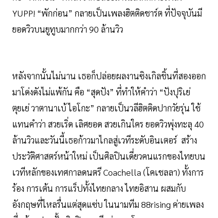
YUPP! “พักก่อน” กลายเป็นเพลงฮิตติดชาร์ต ที่ปัจจุบันมี
ยอดวิวบนยูทูบมากกว่า 90 ล้านวิว
หลังจากนั้นไม่นาน เธอก็ปล่อยผลงานซิงเกิลชิ้นที่สองออก
มาโด่งดังไม่แพ้กัน คือ “สุดปัง” ที่ทำให้คำว่า “ปังปุริเย่
ตุยเย่ วาตานาเบ้ ไอโกะ” กลายเป็นวลีฮิตติดปากวัยรุ่น ใช้
แทนคำว่า สวยเริ่ด เลิศยอด สวยเกินใคร ยอดวิวพุ่งทะลุ 40
ล้านวิวและวันนี้เธอก้าวมาไกลสู่เวทีระดับอินเตอร์ สร้าง
ประวัติศาสตร์หน้าใหม่ เป็นศิลปินเดี่ยวคนแรกของไทยบน
เวทีหลักของเทศกาลดนตรี Coachella (โคเชลลา) ทั้งการ
ร้อง การเต้น การแร็ปทั้งไทยกลาง ไทยอิสาน ผสมกับ
อังกฤษที่ไหลรื่นแต่สุดแซ่บ ในนามทีม 88rising ค่ายเพลง