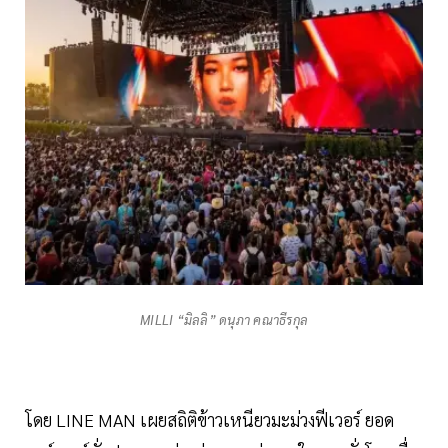
MILLI “มิลลิ” ดนุภา คณาธีรกุล
โดย LINE MAN เผยสถิติข้าวเหนียวมะม่วงฟีเวอร์ ยอด