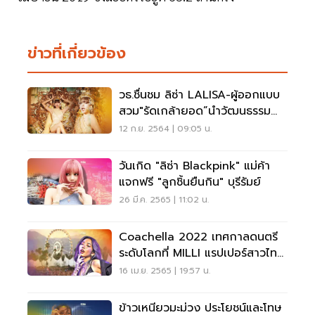
ข่าวที่เกี่ยวข้อง
วธ.ชื่นชม ลิซ่า LALISA-ผู้ออกแบบ
สวม"รัดเกล้ายอด”นำวัฒนธรรม
ไทยสู่ระดับโลก
12 ก.ย. 2564 | 09:05 น.
วันเกิด "ลิซ่า Blackpink" แม่ค้า
แจกฟรี "ลูกชิ้นยืนกิน" บุรีรัมย์
26 มี.ค. 2565 | 11:02 น.
Coachella 2022 เทศกาลดนตรี
ระดับโลกที่ MILLI แรปเปอร์สาวไทย
ขอระเบิดความปัง
16 เม.ย. 2565 | 19:57 น.
ข้าวเหนียวมะม่วง ประโยชน์และโทษ