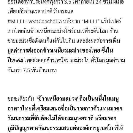
ออร์เดอร์ทั่วประเทศพุ่งกว่า 3.5 เท่าภายใน 24 ชั่วโมงเมื่อ
เทียบกับช่วงเวลาปกติ รับกระแส
#MILLILiveatCoachella หลังจาก “MILLI” แร็ปเปอร์
สาวไทยกินข้าวเหนียวมะม่วงโชว์บนเวทีระดับโลก ร้าน
ขายมะม่วงชื่อดังคนก็แห่กันไปกิน และส่งผลต่อ
การเพิ่ม
มูลค่าการส่งออกข้าวเหนียวมะม่วงของไทย ซึ่งใน
ปี2564
ไทยส่งออกข้าวเหนียว-มะม่วง ไปทั่วโลก มูลค่ารวม
กันกว่า 7.5 พันล้านบาท
ขณะเดียวกัน
‘ข้าวเหนียวมะม่วง’ ถือเป็นหนึ่งในเมนู
อาหารไทยที่เตรียมเสนอชื่อเป็นรายการตัวแทนมรดก
วัฒนธรรมที่จับต้องไม่ได้ของมนุษยชาติ หรือมรดก
ภูมิปัญญาทางวัฒนธรรมเสนอต่อองค์การยูเนสโก
ที่ได้