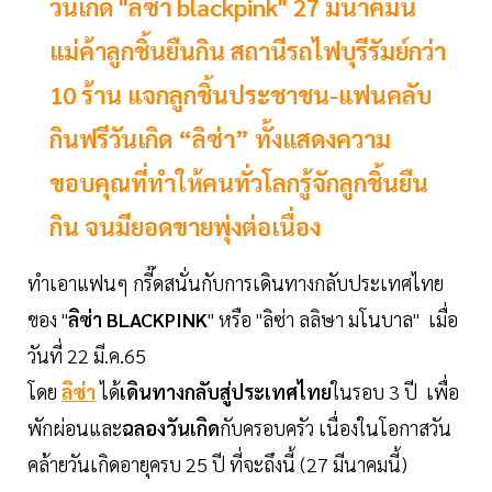
วันเกิด "ลิซ่า blackpink" 27 มีนาคมนี้
แม่ค้าลูกชิ้นยืนกิน สถานีรถไฟบุรีรัมย์กว่า
10 ร้าน แจกลูกชิ้นประชาชน-แฟนคลับ
กินฟรีวันเกิด “ลิซ่า” ทั้งแสดงความ
ขอบคุณที่ทำให้คนทั่วโลกรู้จักลูกชิ้นยืน
กิน จนมียอดขายพุ่งต่อเนื่อง
ทำเอาแฟนๆ กรี๊ดสนั่นกับการเดินทางกลับประเทศไทย
ของ "
ลิซ่า
BLACKPINK
" หรือ "ลิซ่า ลลิษา มโนบาล" เมื่อ
วันที่ 22 มี.ค.65
โดย
ลิซ่า
ได้
เดินทางกลับสู่ประเทศไทย
ในรอบ 3 ปี เพื่อ
พักผ่อนและ
ฉลองวันเกิด
กับครอบครัว เนื่องในโอกาสวัน
คล้ายวันเกิดอายุครบ 25 ปี ที่จะถึงนี้ (27 มีนาคมนี้)