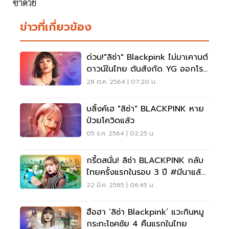
ซ่าด้วย
ข่าวที่เกี่ยวข้อง
ด่วน!"ลิซ่า" Blackpink ไม่มาเคานต์
ดาวน์ในไทย ต้นสังกัด YG ออกโรง
แจงเอง
28 ต.ค. 2564 | 07:20 น.
บลิ้งค์เฮ "ลิซ่า" BLACKPINK หาย
ป่วยโควิดแล้ว
05 ธ.ค. 2564 | 02:25 น.
กรี้ดสนั่น! ลิซ่า BLACKPINK กลับ
ไทยครั้งแรกในรอบ 3 ปี #มีนาแล้ว
มีลิซ่าด้วย
22 มี.ค. 2565 | 06:45 น.
ฮือฮา ‘ลิซ่า Blackpink’ แวะกินหมู
กระทะโชคชัย 4 คืนแรกในไทย