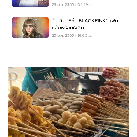
23 มี.ค. 2565 | 04:49 น.
วันเกิด 'ลิซ่า BLACKPINK' แฟน
คลับพร้อมใจติด
#SuperstarLalisaDay คืนนี้
25 มี.ค. 2565 | 18:00 น.