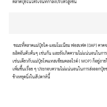
ตลาดปุ๋ยไนโตรเจนที่กำลังปรับตัวสูงขึ้น
ขณะที่ตลาดแม่ปุ๋ยได-แอมโมเนียม ฟอสเฟต (DAP) คาดจะได
ผลิตอันดับต้นๆ เช่นกัน และยังเกิดความไม่แน่นอนในการส่ง
เช่นเดียวกับแม่ปุ๋ยโพแทสเซียมคลอไรด์ ( MOP) ก็อยู่ภา
เพิ่มขึ้นเรื่อย ๆ ประกอบความไม่แน่นอนในการส่งออกปุ๋ยข
ข้างหยุดนิ่งในสัปดาห์นี้