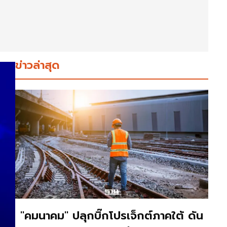
ข่าวล่าสุด
"คมนาคม" ปลุกบิ๊กโปรเจ็กต์ภาคใต้ ดัน