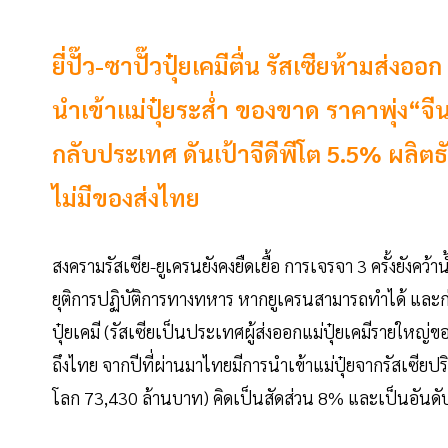
ยี่ปั๊ว-ซาปั๊วปุ๋ยเคมีตื่น รัสเซียห้ามส่ง
นำเข้าแม่ปุ๋ยระส่ำ ของขาด ราคาพุ่ง“จีน
กลับประเทศ ดันเป้าจีดีพีโต 5.5% ผลิต
ไม่มีของส่งไทย
สงครามรัสเซีย-ยูเครนยังคงยืดเยื้อ การเจรจา 3 ครั้งยังคว้าน
ยุติการปฏิบัติการทางทหาร หากยูเครนสามารถทำได้ และก่อนห
ปุ๋ยเคมี (รัสเซียเป็นประเทศผู้ส่งออกแม่ปุ๋ยเคมีรายใหญ่
ถึงไทย จากปีที่ผ่านมาไทยมีการนำเข้าแม่ปุ๋ยจากรัสเซีย
โลก 73,430 ล้านบาท) คิดเป็นสัดส่วน 8% และเป็นอันดั