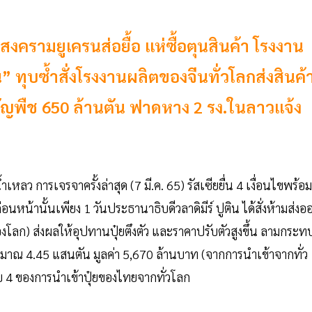
ออก สงครามยูเครนส่อยื้อ แห่ซื้อตุนสินค้า โรงงาน
” ทุบซ้ำสั่งโรงงานผลิตของจีนทั่วโลกส่งสินค้
ธัญพืช 650 ล้านตัน ฟาดหาง 2 รง.ในลาวแจ้ง
้ำเหลว การเจรจาครั้งล่าสุด (7 มี.ค. 65) รัสเซียยื่น 4 เงื่อนไขพร้อม
น้านั้นเพียง 1 วันประธานาธิบดีวลาดิมีร์ ปูติน ได้สั่งห้ามส่งอ
ของโลก) ส่งผลให้อุปทานปุ๋ยตึงตัว และราคาปรับตัวสูงขึ้น ลามกระท
ปริมาณ 4.45 แสนตัน มูลค่า 5,670 ล้านบาท (จากการนำเข้าจากทั่ว
บ 4 ของการนำเข้าปุ๋ยของไทยจากทั่วโลก