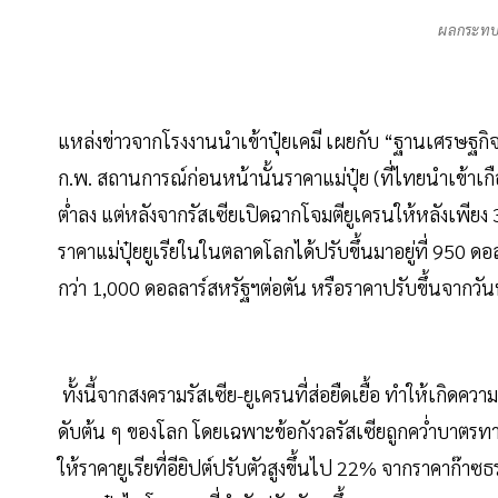
ผลกระทบส
แหล่งข่าวจากโรงงานนำเข้าปุ๋ยเคมี เผยกับ “ฐานเศรษฐกิจ” ว
ก.พ. สถานการณ์ก่อนหน้านั้นราคาแม่ปุ๋ย (ที่ไทยนำเข้าเกื
ต่ำลง แต่หลังจากรัสเซียเปิดฉากโจมตียูเครนให้หลังเพียง 3 วั
ราคาแม่ปุ๋ยยูเรียในในตลาดโลกได้ปรับขึ้นมาอยู่ที่ 950 ด
กว่า 1,000 ดอลลาร์สหรัฐฯต่อตัน หรือราคาปรับขึ้นจากวันท
ทั้งนี้จากสงครามรัสเซีย-ยูเครนที่ส่อยืดเยื้อ ทำให้เกิดความ
ดับต้น ๆ ของโลก โดยเฉพาะข้อกังวลรัสเซียถูกคว่ำบาตรท
ให้ราคายูเรียที่อียิปต์ปรับตัวสูงขึ้นไป 22% จากราคาก๊าซธรร