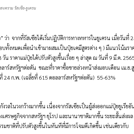
งคราม รัสเซีย-ยูเครน
่า จากที่รัสเซียได้เริ่มปฏิบัติการทางทหารในยูเครน เมื่อวันที่ 
อบทั้งหมดเพื่อนำเข้ามาผสมเป็นปุ๋ยเคมีสูตรต่าง ๆ ) มีแนวโน้มรา
น ราคาแม่ปุ๋ยได้ปรับตัวสูงขึ้นเรื่อย ๆ ล่าสุด ณ วันที่ 9 มี.ค. 256
อลลาร์สหรัฐฯต่อตัน ขณะที่ราคาซื้อขายล่วงหน้าส่งมอบเดือน เม.ย.ส
ี่ 24 ก.พ. (เฉลี่ยที่ 615 ดอลลาร์สหรัฐฯต่อตัน) 55-63%
กังวลในวงกว้างมากขึ้น เนื่องจากรัสเซียเป็นผู้ส่งออกแม่ปุ๋ยยูเรียอั
างเศรษฐกิจจากสหรัฐฯ ยุโรป และนานาชาติมากขึ้น ระยะสั้นส่งผล
มชาติที่ปรับตัวสูงขึ้นในทันทีที่มีการโจมตีเกิดขึ้น เช่นเดียวกับ