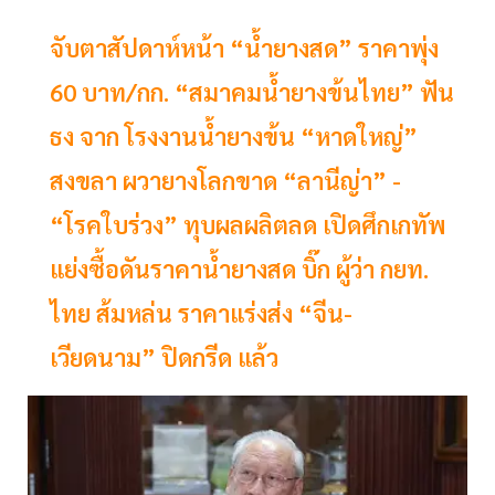
จับตาสัปดาห์หน้า “น้ำยางสด” ราคาพุ่ง
60 บาท/กก. “สมาคมน้ำยางข้นไทย” ฟัน
ธง จาก โรงงานน้ำยางข้น “หาดใหญ่”
สงขลา ผวายางโลกขาด “ลานีญ่า” -
“โรคใบร่วง” ทุบผลผลิตลด เปิดศึกเกทัพ
แย่งซื้อดันราคาน้ำยางสด บิ๊ก ผู้ว่า กยท.
ไทย ส้มหล่น ราคาแร่งส่ง “จีน-
เวียดนาม” ปิดกรีด แล้ว