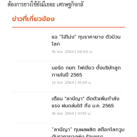
ต้องการยางใช้ยังมีเยอะ เศรษฐกิจกลั
ข่าวที่เกี่ยวข้อง
แฉ “ไอ้โม่ง” ทุบราคายาง ตัวป่วน
โลก
16 พ.ย. 2563 | 06:00 น.
บอร์ด กยท. ไฟเขียว ตั้งบริษัทลูก
ภายในปี 2565
12 ต.ค. 2564 | 10:49 น.
เตือน "ลานีญา" ดีดตัวเพิ่มกำลัง
แรง ฝนถล่มใต้ ถึง ม.ค. 2565
16 พ.ย. 2564 | 01:55 น.
“ลานีญา” ทุบผลผลิต สต๊อกโลกวูบ
ดันราคายางพุ่ง ร้อนแรง