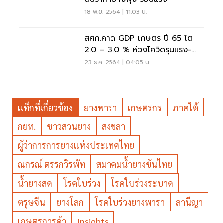
18 พ.ย. 2564 | 11:03 น.
สศก.คาด GDP เกษตร ปี 65 โต
2.0 – 3.0 % ห่วงโควิดรุนแรง-
บาทแข็งฉุด
23 ธ.ค. 2564 | 04:05 น.
แท็กที่เกี่ยวข้อง
ยางพารา
เกษตรกร
ภาคใต้
กยท.
ชาวสวนยาง
สงขลา
ผู้ว่าการการยางแห่งประเทศไทย
ณกรณ์ ตรรกวิรพัท
สมาคมน้ำยางข้นไทย
น้ำยางสด
โรคใบร่วง
โรคใบร่วงระบาด
ตรุษจีน
ยางโลก
โรคใบร่วงยางพารา
ลานีญา
เกษตรการค้า
Insights