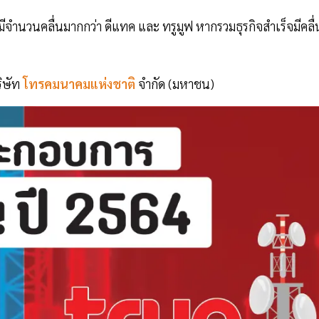
 มีจำนวนคลื่นมากกว่า ดีแทค และ ทรูมูฟ หากรวมธุรกิจสำเร็จมีคลื่
ริษัท
โทรคมนาคมแห่งชาติ
จำกัด (มหาชน)