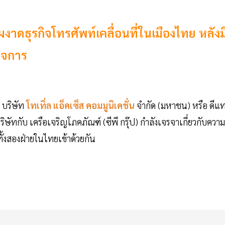
งาดธุรกิจโทรศัพท์เคลื่อนที่ในเมืองไทย หลังม
ิจการ
 บริษัท
โทเทิ่ล แอ็คเซ็ส คอมมูนิเคชั่น
จำกัด (มหาชน) หรือ ดีแ
ิษัทกับ เครือเจริญโภคภัณฑ์ (ซีพี กรุ๊ป) กำลังเจรจาเกี่ยวกับความ
้งสองฝ่ายในไทยเข้าด้วยกัน