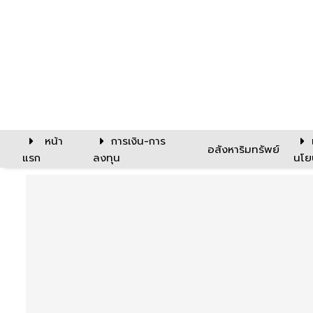
หน้า
การเงิน-การ
อสังหาริมทรัพย์
แรก
ลงทุน
นโย