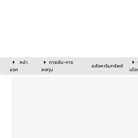
หน้า
การเงิน-การ
อสังหาริมทรัพย์
แรก
ลงทุน
นโย