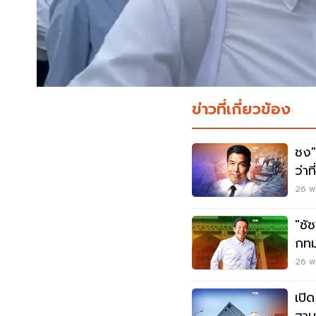
ข่าวที่เกี่ยวข้อง
ชง"
ว่าท
26 พ.
"ชั
กทม
26 พ.
เปิ