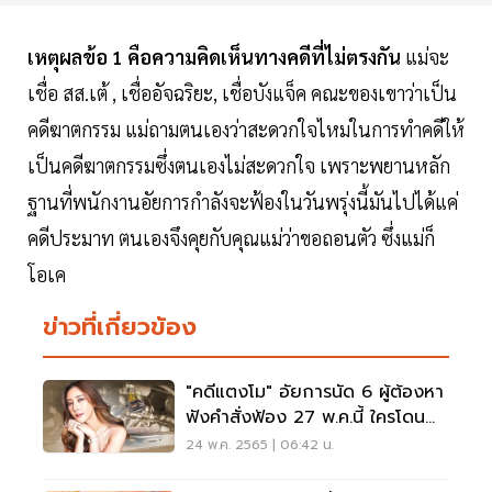
เหตุผลข้อ
1
คือความคิดเห็นทางคดีที่ไม่ตรงกัน
แม่จะ
เชื่อ สส.เต้ , เชื่ออัจฉริยะ, เชื่อบังแจ็ค คณะของเขาว่าเป็น
คดีฆาตกรรม แม่ถามตนเองว่าสะดวกใจไหมในการทำคดีให้
เป็นคดีฆาตกรรมซึ่งตนเองไม่สะดวกใจ เพราะพยานหลัก
ฐานที่พนักงานอัยการกำลังจะฟ้องในวันพรุ่งนี้มันไปได้แค่
คดีประมาท ตนเองจึงคุยกับคุณแม่ว่าขอถอนตัว ซึ่งแม่ก็
โอเค
ข่าวที่เกี่ยวข้อง
"คดีแตงโม" อัยการนัด 6 ผู้ต้องหา
ฟังคำสั่งฟ้อง 27 พ.ค.นี้ ใครโดน
ข้อหาอะไร ?
24 พ.ค. 2565 | 06:42 น.