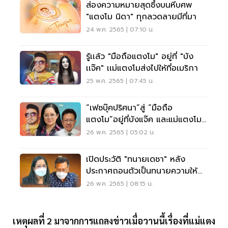
ส่องความหมายสุดซึ้งบนหีบศพ
"แตงโม นิดา" ทุกลวดลายมีที่มา
24 พ.ค. 2565 | 07:10 น.
รู้เเล้ว "มือถือแตงโม" อยู่ที่ "บัง
เเจ๊ค" เเม่แตงโมส่งไปให้ที่อเมริกา
25 พ.ค. 2565 | 07:45 น.
“เฟซบุ๊คปริศนา”สู่ “มือถือ
แตงโม”อยู่ที่บังแจ๊ค และแม่แตงโม
เปลี่ยนทนาย
26 พ.ค. 2565 | 05:02 น.
เปิดประวัติ "ทนายเดชา" หลัง
ประกาศถอนตัวเป็นทนายความให้
"แม่แตงโม"
26 พ.ค. 2565 | 08:15 น.
เหตุผลที่
2
มาจากการแถลงข่าวเมื่อวานนี้เรื่องที่แม่แตง