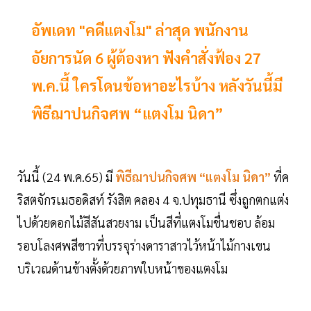
อัพเดท "คดีแตงโม" ล่าสุด พนักงาน
อัยการนัด 6 ผู้ต้องหา ฟังคำสั่งฟ้อง 27
พ.ค.นี้ ใครโดนข้อหาอะไรบ้าง หลังวันนี้มี
พิธีฌาปนกิจศพ “แตงโม นิดา”
วันนี้ (24 พ.ค.65)
มี
พิธีฌาปนกิจศพ “แตงโม นิดา”
ที่ค
ริสตจักรเมธอดิสท์ รังสิต คลอง 4 จ.ปทุมธานี ซึ่งถูกตกแต่ง
ไปด้วยดอกไม้สีสันสวยงาม เป็นสีที่แตงโมชื่นชอบ ล้อม
รอบโลงศพสีขาวที่บรรจุร่างดาราสาวไว้หน้าไม้กางเขน
บริเวณด้านข้างตั้งด้วยภาพใบหน้าของแตงโม