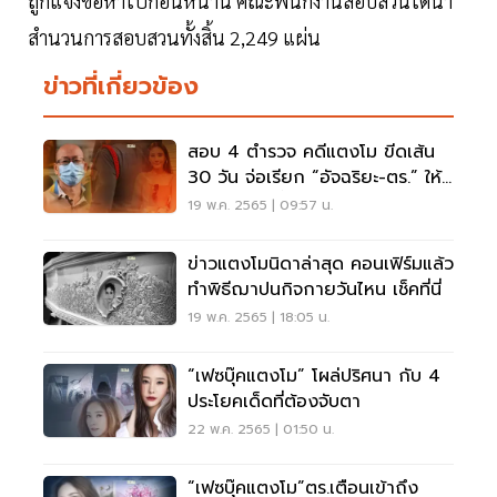
ถูกแจ้งข้อหาไปก่อนหน้านี้ คณะพนักงานสอบสวนได้นำ
สำนวนการสอบสวนทั้งสิ้น 2,249 แผ่น
ข่าวที่เกี่ยวข้อง
สอบ 4 ตำรวจ คดีแตงโม ขีดเส้น
30 วัน จ่อเรียก “อัจฉริยะ-ตร.” ให้
ถ้อยคำพรุ่งนี้
19 พ.ค. 2565 | 09:57 น.
ข่าวแตงโมนิดาล่าสุด คอนเฟิร์มแล้ว
ทำพิธีฌาปนกิจกายวันไหน เช็คที่นี่
19 พ.ค. 2565 | 18:05 น.
“เฟซบุ๊คแตงโม” โผล่ปริศนา กับ 4
ประโยคเด็ดที่ต้องจับตา
22 พ.ค. 2565 | 01:50 น.
“เฟซบุ๊คแตงโม”ตร.เตือนเข้าถึง