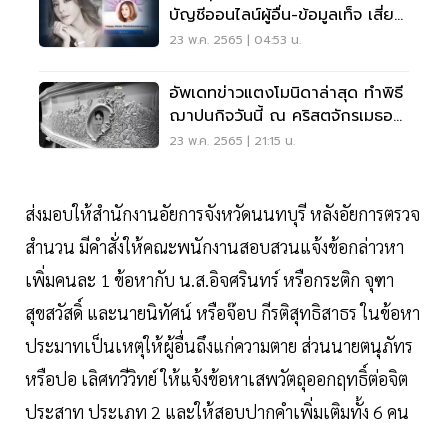
บัญชีออนไลน์ผู้อื่น-ข้อมูลเท็จ เสี่ยง
คุก
23 พ.ค. 2565 | 04:53 น.
อัพเดทข่าวแตงโมนิดาล่าสุด ทำพิธี
ฌาปนกิจวันนี้ ณ คริสตจักรเมธอดิ
สท์ รังสิต
23 พ.ค. 2565 | 21:15 น.
ส่งมอบให้สำนักงานอัยการจังหวัดนนทบุรี หลังอัยการตรวจ
สำนวน มีคำสั่งให้คณะพนักงานสอบสวนแจ้งข้อกล่าวหา
เพิ่มคนละ 1 ข้อหากับ น.ส.อิจศรินทร์ หรือกระติก จุฑา
สุขสวัสดิ์ และนายนิทัศน์ หรือจ๊อบ กีรติสุทธิสาธร ในข้อหา
ประมาทเป็นเหตุให้ผู้อื่นถึงแก่ความตาย ส่วนนายตนุภัทร
หรือปอ เลิศทวีวิทย์ ให้แจ้งข้อหาเสพวัตถุออกฤทธิ์ต่อจิต
ประสาท ประเภท 2 และให้สอบปากคำเพิ่มเติมทั้ง 6 คน