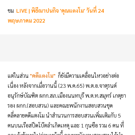
ชม
LIVE | พิธีฌาปนกิจ 'คุณแตงโม' วันที่ 24
พฤษภาคม 2022
แต่ในส่วน
"คดีแตงโม"
ก็ยังมีความเคลื่อนไหวอย่างต่อ
เนื่อง หลังจากเมื่อวานนี้ (23 พ.ค.65) พ.ต.อ.จาตุรนต์
อนุรักษ์บัณฑิต ผกก.สภ.เมืองนนทบุรี พ.ต.ท.สมุทร์ เกตุยา
รอง ผกก.(สอบสวน) และคณะพนักงานสอบสวนชุด
คลี่คลายคดีแตงโม นำสำนวนการสอบสวนเพิ่มเติมกับ 5
คนบนเรือสปีดโบ๊ตลำเกิดเหตุ และ 1 กุนซือ รวม 6 คน ที่