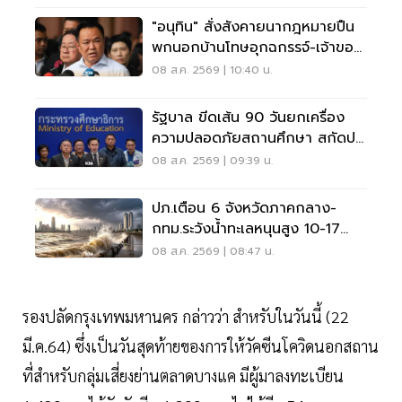
"อนุทิน" สั่งสังคายนากฎหมายปืน
พกนอกบ้านโทษอุกฉกรรจ์-เจ้าของ
โดนหนัก
08 ส.ค. 2569 | 10:40 น.
รัฐบาล ขีดเส้น 90 วันยกเครื่อง
ความปลอดภัยสถานศึกษา สกัดปม
บูลลี่
08 ส.ค. 2569 | 09:39 น.
ปภ.เตือน 6 จังหวัดภาคกลาง-
กทม.ระวังน้ำทะเลหนุนสูง 10-17
ส.ค.69
08 ส.ค. 2569 | 08:47 น.
รองปลัดกรุงเทพมหานคร กล่าวว่า สำหรับในวันนี้ (22
มี.ค.64) ซึ่งเป็นวันสุดท้ายของการให้วัคซีนโควิดนอกสถาน
ที่สำหรับกลุ่มเสี่ยงย่านตลาดบางแค มีผู้มาลงทะเบียน