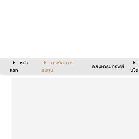
หน้า
การเงิน-การ
อสังหาริมทรัพย์
แรก
ลงทุน
นโย