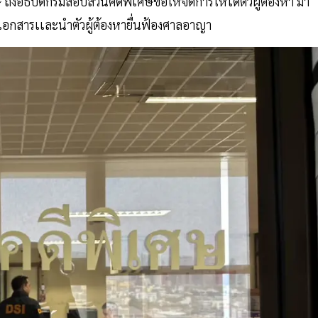
 ถึงอธิบดีกรมสอบสวนคดีพิเศษขอให้จัดการให้ได้ตัวผู้ต้องหา มา
มเอกสารเเละนำตัวผู้ต้องหายื่นฟ้องศาลอาญา