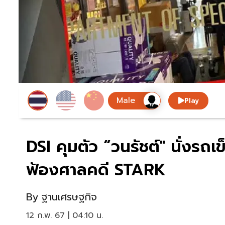
Play
DSI คุมตัว “วนรัชต์" นั่งร
ฟ้องศาลคดี STARK
By
ฐานเศรษฐกิจ
12 ก.พ. 67 | 04:10 น.