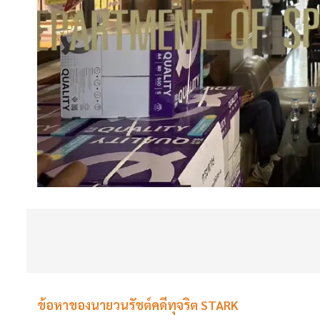
ข้อหาของนายวนรัชต์คดีทุจริต STARK