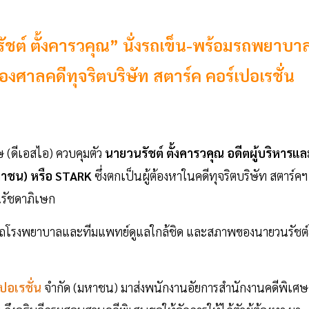
ชต์ ตั้งคารวคุณ” นั่งรถเข็น-พร้อมรถพยาบา
้องศาลคดีทุจริตบริษัท สตาร์ค คอร์เปอเรชั่น
 (ดีเอสไอ) ควบคุมตัว
นายวนรัชต์ ตั้งคารวคุณ อดีตผู้บริหารแล
หาชน) หรือ STARK
ซึ่งตกเป็นผู้ต้องหาในคดีทุจริตบริษัท สตาร์คฯ
นรัชดาภิเษก
ีรถโรงพยาบาลและทีมแพทย์ดูแลใกล้ชิด และสภาพของนายวนรัชต์ย
ปอเรชั่น
จำกัด (มหาชน) มาส่งพนักงานอัยการสำนักงานคดีพิเศ