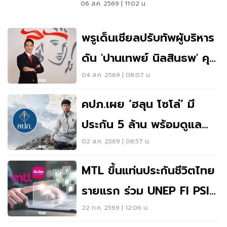
06 ส.ค. 2569 | 11:02 น.
พรูเด็นเชียลปรับทัพผู้บริหาร
ดัน 'ปานเทพย์ นิลสินธพ' คุม
ลูกค้า-การตลาด
04 ส.ค. 2569 | 08:07 น.
คปภ.เผย ‘ฮลุน โซโล่’ มี
ประกัน 5 ล้าน พร้อมดูแล
ตามเงื่อนไขกรมธรรม์
02 ส.ค. 2569 | 08:57 น.
MTL ขึ้นแท่นประกันชีวิตไทย
รายแรก ร่วม UNEP FI PSI
ดัน ESG ฝังทุกมิติธุรกิจ
22 ก.ค. 2569 | 12:06 น.