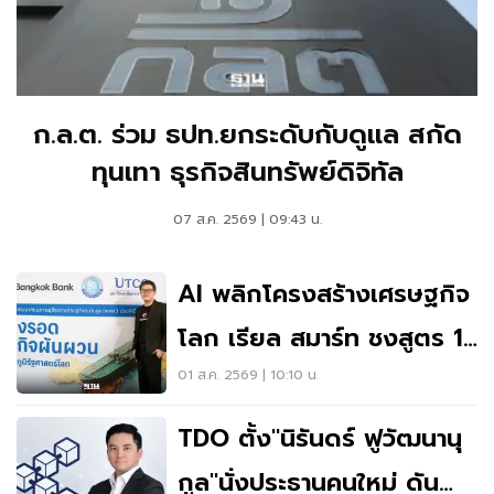
ก.ล.ต. ร่วม ธปท.ยกระดับกับดูแล สกัด
ทุนเทา ธุรกิจสินทรัพย์ดิจิทัล
07 ส.ค. 2569 | 09:43 น.
AI พลิกโครงสร้างเศรษฐกิจ
โลก เรียล สมาร์ท ชงสูตร 12
ภารกิจ ยกระดับไทยรับการ
01 ส.ค. 2569 | 10:10 น.
แข่งขัน
TDO ตั้ง"นิรันดร์ ฟูวัฒนานุ
กูล"นั่งประธานคนใหม่ ดัน