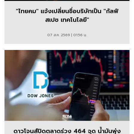
"ไทยคม" แจ้งเปลี่ยนชื่อบริษัทเป็น "กัลฟ์
สเปซ เทคโนโลยี"
07 ส.ค. 2569 | 01:56 น.
ดาวโจนส์ปิดตลาดร่วง 464 จุด น้ำมันพุ่ง