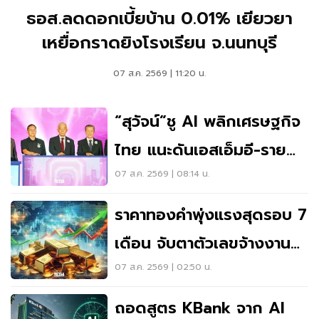
ธอส.ลดดอกเบี้ยบ้าน 0.01% เยียวยา
เหยื่อกราดยิงโรงเรียน จ.นนทบุรี
07 ส.ค. 2569 | 11:20 น.
“สุวัจน์”ชู AI พลิกเศรษฐกิจ
ไทย แนะดันเอสเอ็มอี-ราย
ย่อยเข้าถึงทุนฝ่าวิกฤต
07 ส.ค. 2569 | 08:14 น.
ราคาทองคำพุ่งแรงสุดรอบ 7
เดือน จับตาตัวเลขจ้างงาน
สหรัฐ
07 ส.ค. 2569 | 02:50 น.
ถอดสูตร KBank จาก AI