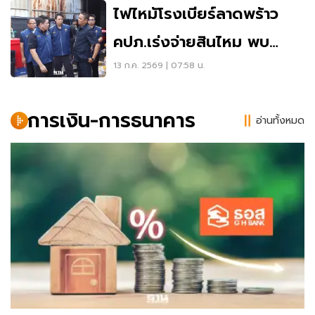
ไฟไหม้โรงเบียร์ลาดพร้าว
คปภ.เร่งจ่ายสินไหม พบ
วงเงินประกัน 40 ล้านบาท
13 ก.ค. 2569 | 07:58 น.
การเงิน-การธนาคาร
อ่านทั้งหมด