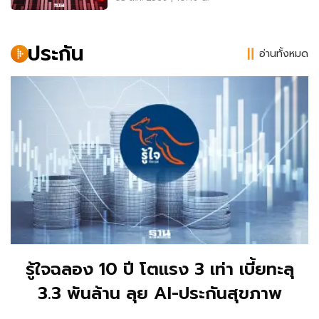
แรงขาย TRUE-DELTA-
ADVANC กดตลาด
ประกัน
อ่านทั้งหมด
รู้ใจฉลอง 10 ปี โตแรง 3 เท่า เบี้ยทะลุ
3.3 พันล้าน ลุย AI-ประกันสุขภาพ