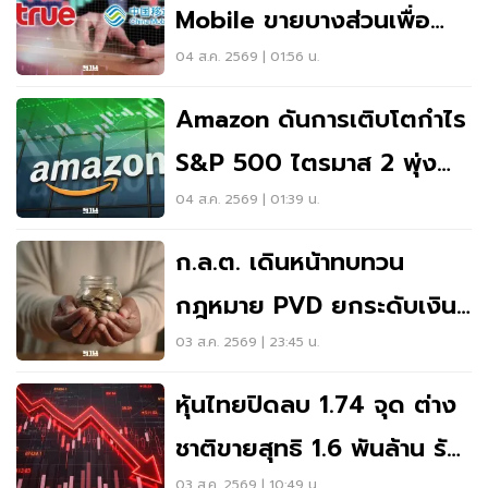
Mobile ขายบางส่วนเพื่อ
ปรับพอร์ต ปัดทิ้งหุ้น 7.81%
04 ส.ค. 2569 | 01:56 น.
Amazon ดันการเติบโตกำไร
S&P 500 ไตรมาส 2 พุ่ง
47.4% สูงสุดในรอบ 5 ปี
04 ส.ค. 2569 | 01:39 น.
ก.ล.ต. เดินหน้าทบทวน
กฎหมาย PVD ยกระดับเงิน
ออมลูกจ้างวัยเกษียณ
03 ส.ค. 2569 | 23:45 น.
หุ้นไทยปิดลบ 1.74 จุด ต่าง
ชาติขายสุทธิ 1.6 พันล้าน รับ
03 ส.ค. 2569 | 10:49 น.