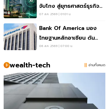
จับโกง สู่ยุทธศาสตร์ธุรกิจ
ดัน 500 ยูสเคสใช้จริง
07 ส.ค. 2569 | 01:01 น.
Bank Of America มอง
ไทยฐานหลักอาเซียน ดัน
ระบบจ่ายเงินข้ามพรมแดนเรี
06 ส.ค. 2569 | 07:00 น.
ยลไทม์
wealth-tech
อ่านทั้งหมด