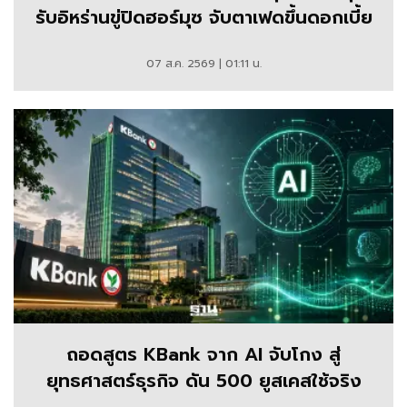
รับอิหร่านขู่ปิดฮอร์มุซ จับตาเฟดขึ้นดอกเบี้ย
07 ส.ค. 2569 | 01:11 น.
ถอดสูตร KBank จาก AI จับโกง สู่
ยุทธศาสตร์ธุรกิจ ดัน 500 ยูสเคสใช้จริง