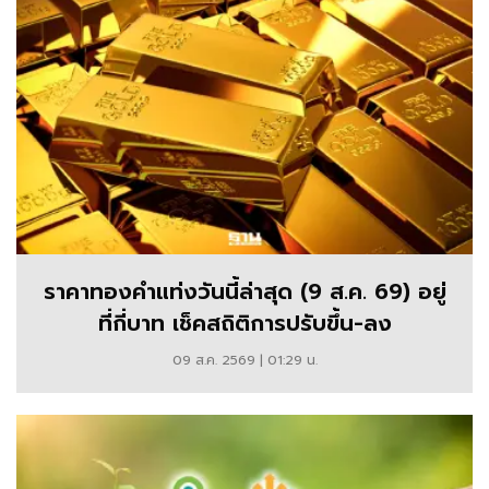
และ
กลยุทธ์
การ
ลงทุน
จาก
ผู้
เชี่ยวชาญ
ราคาทองคำแท่งวันนี้ล่าสุด (9 ส.ค. 69) อยู่
ที่กี่บาท เช็คสถิติการปรับขึ้น-ลง
09 ส.ค. 2569 | 01:29 น.