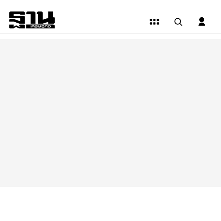
ข่าว
การ
เงิน-
การ
ลงทุน
|
ฐาน
เศรษฐกิจ