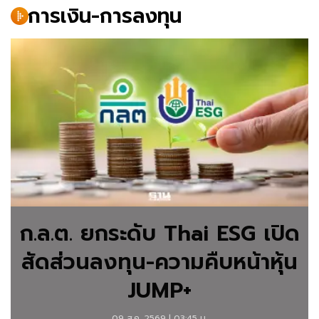
การเงิน-การลงทุน
ติดตาม
ข่าว
การ
เงิน-
การ
ลงทุน
จาก
ฐาน
ก.ล.ต. ยกระดับ Thai ESG เปิด
เศรษฐกิจ
สัดส่วนลงทุน-ความคืบหน้าหุ้น
อัพเดท
ความ
JUMP+
เคลื่อนไหว
09 ส.ค. 2569 | 03:45 น.