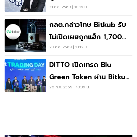
ไทยสู่ฮับสินทรัพย์ดิจิทัล
31 ก.ค. 2569 | 10:16 น.
อาเซียน
กลต.กล่าวโทษ Bitkub รับ
ไม่เปิดเผยถูกแฮ็ก 1,700
ล้าน อ้างป้องกันลูกค้าแห่
23 ก.ค. 2569 | 13:12 น.
ถอน
DITTO เปิดเทรด Blu
Green Token ผ่าน Bitkub
วันแรก หนุนลงทุนคาร์บอน
20 ก.ค. 2569 | 10:39 น.
เครดิต