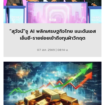
“สุวัจน์”ชู AI พลิกเศรษฐกิจไทย แนะดันเอส
เอ็มอี-รายย่อยเข้าถึงทุนฝ่าวิกฤต
07 ส.ค. 2569 | 08:14 น.