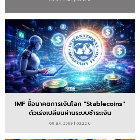
ตลาด
หุ้น
ตลาด
ทุน
อัตรา
แลก
เปลี่ยน
ทองคำ
Crypto
IMF ชี้อนาคตการเงินโลก "Stablecoins"
พร้อม
ตัวเร่งเปลี่ยนผ่านระบบชำระเงิน
บท
09 ส.ค. 2569 | 03:22 น.
วิเคราะห์