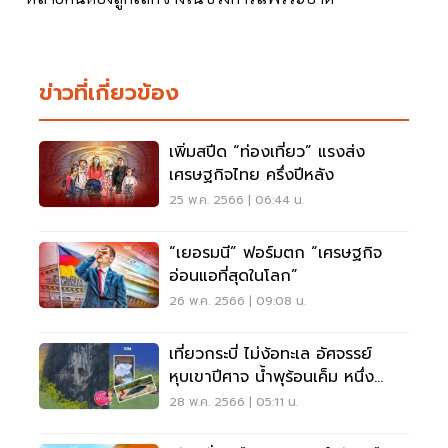
ข่าวที่เกี่ยวข้อง
เพิ่มสปีด “ท่องเที่ยว” แรงส่ง
เศรษฐกิจไทย ครึ่งปีหลัง
25 พ.ค. 2566 | 06:44 น.
“เยอรมนี” ฟอร์มตก “เศรษฐกิจ
อ่อนแอที่สุดในโลก”
26 พ.ค. 2566 | 09:08 น.
เที่ยวกระบี่ ไม่ง้อทะเล อัศจรรย์
หุบเขาปีศาจ น้ำพุร้อนเค็ม หนึ่ง
เดียวในไทย
28 พ.ค. 2566 | 05:11 น.