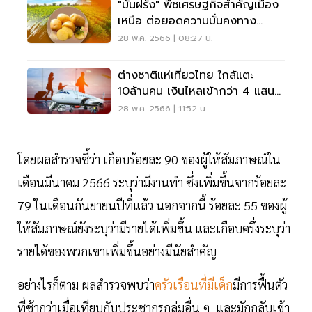
"มันฝรั่ง" พืชเศรษฐกิจสำคัญเมือง
เหนือ ต่อยอดความมั่นคงทาง
อาหาร
28 พ.ค. 2566 | 08:27 น.
ต่างชาติแห่เที่ยวไทย ใกล้แตะ
10ล้านคน เงินไหลเข้ากว่า 4 แสน
ล้านบาท
28 พ.ค. 2566 | 11:52 น.
โดยผลสำรวจชี้ว่า เกือบร้อยละ 90 ของผู้ให้สัมภาษณ์ใน
เดือนมีนาคม 2566 ระบุว่ามีงานทำ ซึ่งเพิ่มขึ้นจากร้อยละ
79 ในเดือนกันยายนปีที่แล้ว นอกจากนี้ ร้อยละ 55 ของผู้
ให้สัมภาษณ์ยังระบุว่ามีรายได้เพิ่มขึ้น และเกือบครึ่งระบุว่า
รายได้ของพวกเขาเพิ่มขึ้นอย่างมีนัยสำคัญ
อย่างไรก็ตาม ผลสำรวจพบว่า
ครัวเรือนที่มีเด็ก
มีการฟื้นตัว
ที่ช้ากว่าเมื่อเทียบกับประชากรกลุ่มอื่น ๆ และมักกลับเข้า