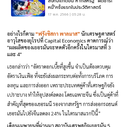
สิ่งที่จะเกิดขึ้น หากสหรัฐ "ผิดชำระ
หนี้"ครั้งแรกในประวัติศาสตร์
17 พ.ค. 2566 | 05:28 น.
อย่างไรก็ตาม
“ฟรังซิสกา พาลมาส”
นักเศรษฐศาสตร์
อาวุโสของยุโรปที่ Capital Economics คาดการณ์ว่า
"ผลผลิตของเยอรมันจะหดตัวอีกครั้งในไตรมาสที่ 3
และ 4"
เธอกล่าวว่า “อัตราดอกเบี้ยที่สูงขึ้น จำเป็นต้องควบคุม
อัตราเงินเฟ้อ ที่จะยังส่งผลกระทบต่อทั้งการบริโภค การ
ลงทุน และการส่งออก เพราะประเทศคู่ค้าที่เศรษฐกิจยัง
เปราะบาง ทำให้อุปสงค์ลดลง โดยเฉพาะจีน ซึ่งเป็นคู่ค้าที่
สำคัญที่สุดของเยอรมนี รองจากสหรัฐฯ การส่งออกรถยนต์
เยอรมันไปยังจีนลดลง 24% ในไตรมาสแรกปีนี้”
เดือนเมษายนที่ผ่านมา สถาบันเศรษฐกิจเยอรมัน 5