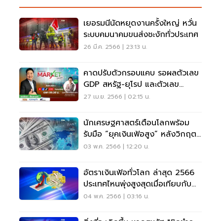
เยอรมนีนัดหยุดงานครั้งใหญ่ หวั่น
ระบบคมนาคมขนส่งชะงักทั่วประเทศ
26 มี.ค. 2566 | 23:13 น.
คาดปรับตัวกรอบแคบ รอผลตัวเลข
GDP สหรัฐ-ยุโรป และตัวเลข
เงินเฟ้อ | MARKET PRICE
27 เม.ย. 2566 | 02:15 น.
นักเศรษฐศาสตร์เตือนโลกพร้อม
รับมือ “ยุคเงินเฟ้อสูง” หลังวิกฤต
FRB
03 พ.ค. 2566 | 12:20 น.
อัตราเงินเฟ้อทั่วโลก ล่าสุด 2566
ประเทศไหนพุ่งสูงสุดเมื่อเทียบกับ
ไทย
04 พ.ค. 2566 | 03:16 น.