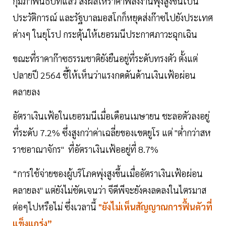
กุมภาพันธ์ปีที่แล้ว ส่งผลให้ราคาพลังงานพุ่งสูงขึ้นเป็น
ประวัติการณ์ และรัฐบาลมอสโกก็หยุดส่งก๊าซไปยังประเทศ
ต่างๆ ในยุโรป กระตุ้นให้เยอรมนีประกาศภาวะฉุกเฉิน
ขณะที่ราคาก๊าซธรรมชาติยังยืนอยู่ที่ระดับทรงตัว ตั้งแต่
ปลายปี 2564 ชี้ให้เห็นว่าแรงกดดันด้านเงินเฟ้อผ่อน
คลายลง
อัตราเงินเฟ้อในเยอรมนีเมื่อเดือนเมษายน ชะลอตัวลงอยู่
ที่ระดับ 7.2% ซึ่งสูงกว่าค่าเฉลี่ยของเขตยูโร แต่ "ต่ำกว่าสห
ราชอาณาจักร" ที่อัตราเงินเฟ้ออยู่ที่ 8.7%
“การใช้จ่ายของผู้บริโภคพุ่งสูงขึ้นเมื่ออัตราเงินเฟ้อผ่อน
คลายลง" แต่ยังไม่ชัดเจนว่า จีดีพีจะยังคงลดลงในไตรมาส
ต่อๆไปหรือไม่ ซึ่งเวลานี้
"ยังไม่เห็นสัญญาณการฟื้นตัวที่
แข็งแกร่ง”