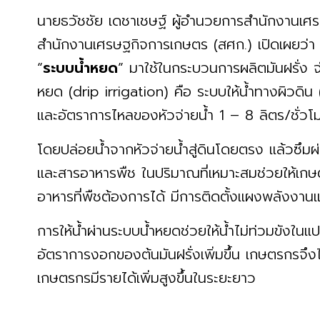
นายธวัชชัย เดชาเชษฐ์ ผู้อำนวยการสำนักงานเศรษ
สำนักงานเศรษฐกิจการเกษตร (สศก.) เปิดเผยว่า ป
“
ระบบน้ำหยด
” มาใช้ในกระบวนการผลิตมันฝรั่ง 
หยด (drip irrigation) คือ ระบบให้น้ำทางผิวดิน
และอัตราการไหลของหัวจ่ายน้ำ 1 – 8 ลิตร/ชั่ว
โดยปล่อยน้ำจากหัวจ่ายน้ำสู่ดินโดยตรง แล้วซึม
และสารอาหารพืช ในปริมาณที่เหมาะสมช่วยให้เก
อาหารที่พืชต้องการได้ มีการติดตั้งแผงพลังงาน
การให้น้ำผ่านระบบน้ำหยดช่วยให้น้ำไม่ท่วมขังในแป
อัตราการงอกของต้นมันฝรั่งเพิ่มขึ้น เกษตรกรจึงได
เกษตรกรมีรายได้เพิ่มสูงขึ้นในระยะยาว