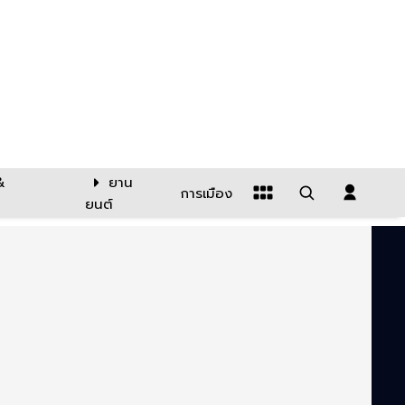
&
ยาน
การเมือง
ยนต์