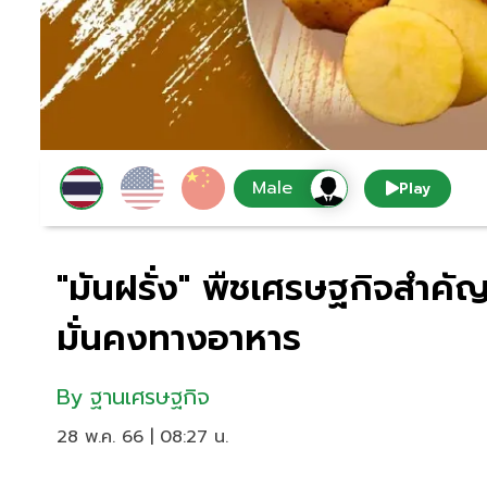
Play
"มันฝรั่ง" พืชเศรษฐกิจสำค
มั่นคงทางอาหาร
By
ฐานเศรษฐกิจ
28 พ.ค. 66 | 08:27 น.