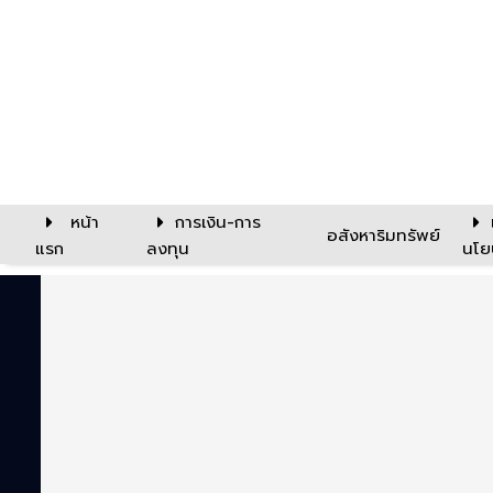
หน้า
การเงิน-การ
อสังหาริมทรัพย์
แรก
ลงทุน
นโย