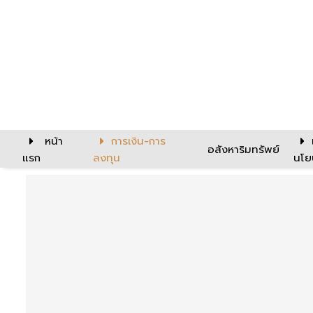
หน้า
การเงิน-การ
อสังหาริมทรัพย์
แรก
ลงทุน
นโย