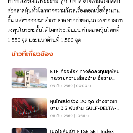
หากตัวเลขเงินเฟ้อออกมาสูงกว่าคาด อาจเพิ่มแรงกดดัน
ต่อตลาดหุ้นทั่วโลกจากความกังวลเรื่องดอกเบี้ยที่สูงนาน
ขึ้น แต่หากออกมาต่ำกว่าคาด อาจช่วยหนุนบรรยากาศการ
ลงทุนในระยะสั้นได้ โดยประเมินแนวรับตลาดหุ้นไทยที่
1,550 จุด และแนวต้านที่ 1,580 จุด
ข่าวที่เกี่ยวข้อง
ETF คืออะไร? ทางลัดลงทุนยุคใหม่
กระจายความเสี่ยงง่าย ซื้อขาย
เหมือนหุ้น
09 มิ.ย. 2569 | 00:00 น.
หุ้นไทยปิดร่วง 20 จุด ต่างชาติเท
ขาย 3.5 พันล้าน GULF-DELTA-
BBL ถูกทิ้งหนักสุด
08 มิ.ย. 2569 | 10:56 น.
เปิดโผหุ้นเข้า FTSE SET Index