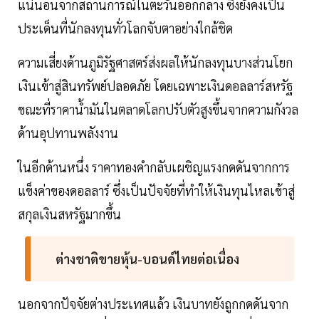
แน่นอนจากสถานการณ์ในตะวันออกกลาง ซึ่งยังคงเป็น
ประเด็นที่นักลงทุนทั่วโลกจับตาอย่างใกล้ชิด
ความเสี่ยงด้านภูมิรัฐศาสตร์ส่งผลให้นักลงทุนบางส่วนโยก
เงินเข้าสู่สินทรัพย์ปลอดภัย โดยเฉพาะเงินดอลลาร์สหรัฐ
ขณะที่ราคาน้ำมันในตลาดโลกปรับตัวสูงขึ้นจากความกังวล
ด้านอุปทานพลังงาน
ในอีกด้านหนึ่ง ราคาทองคำกลับเผชิญแรงกดดันจากการ
แข็งค่าของดอลลาร์ ซึ่งเป็นปัจจัยที่ทำให้เงินทุนไหลเข้าสู่
สกุลเงินสหรัฐมากขึ้น
ต่างชาติขายหุ้น-บอนด์ไทยต่อเนื่อง
นอกจากปัจจัยต่างประเทศแล้ว เงินบาทยังถูกกดดันจาก