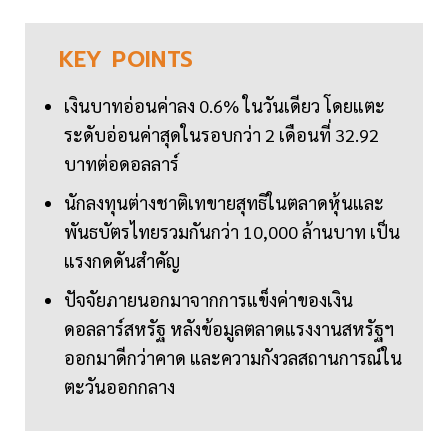
KEY
POINTS
เงินบาทอ่อนค่าลง 0.6% ในวันเดียว โดยแตะ
ระดับอ่อนค่าสุดในรอบกว่า 2 เดือนที่ 32.92
บาทต่อดอลลาร์
นักลงทุนต่างชาติเทขายสุทธิในตลาดหุ้นและ
พันธบัตรไทยรวมกันกว่า 10,000 ล้านบาท เป็น
แรงกดดันสำคัญ
ปัจจัยภายนอกมาจากการแข็งค่าของเงิน
ดอลลาร์สหรัฐ หลังข้อมูลตลาดแรงงานสหรัฐฯ
ออกมาดีกว่าคาด และความกังวลสถานการณ์ใน
ตะวันออกกลาง