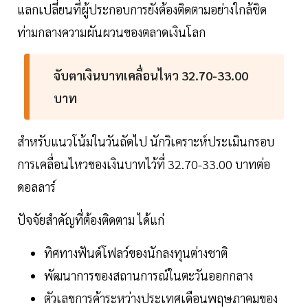
แลกเปลี่ยนที่ผู้ประกอบการยังต้องติดตามอย่างใกล้ชิด
ท่ามกลางความผันผวนของตลาดเงินโลก
จับตาเงินบาทเคลื่อนไหว 32.70-33.00
บาท
สำหรับแนวโน้มในวันถัดไป นักวิเคราะห์ประเมินกรอบ
การเคลื่อนไหวของเงินบาทไว้ที่ 32.70-33.00 บาทต่อ
ดอลลาร์
ปัจจัยสำคัญที่ต้องติดตาม ได้แก่
ทิศทางฟันด์โฟลว์ของนักลงทุนต่างชาติ
พัฒนาการของสถานการณ์ในตะวันออกกลาง
ตัวเลขการค้าระหว่างประเทศเดือนพฤษภาคมของ