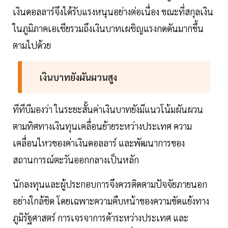
เงินดอลลาร์จึงได้รับแรงหนุนอย่างต่อเนื่อง ขณะที่สกุลเงิน
ในภูมิภาคเอเชียรวมถึงเงินบาทเผชิญแรงกดดันมากขึ้น
ตามไปด้วย
เงินบาทยังผันผวนสูง
ทีทีบีมองว่า ในระยะสั้นค่าเงินบาทยังมีแนวโน้มผันผวน
ตามทิศทางเงินทุนเคลื่อนย้ายระหว่างประเทศ ความ
เคลื่อนไหวของค่าเงินดอลลาร์ และพัฒนาการของ
สถานการณ์ตะวันออกกลางเป็นหลัก
นักลงทุนและผู้ประกอบการจึงควรติดตามปัจจัยภายนอก
อย่างใกล้ชิด โดยเฉพาะความคืบหน้าของความขัดแย้งทาง
ภูมิรัฐศาสตร์ การเจรจาการค้าระหว่างประเทศ และ