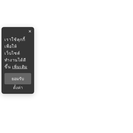
×
เราใช้คุกกี้
เพื่อให้
เว็บไซต์
ทำงานได้ดี
ขึ้น
เพิ่มเติม
ยอมรับ
ตั้งค่า