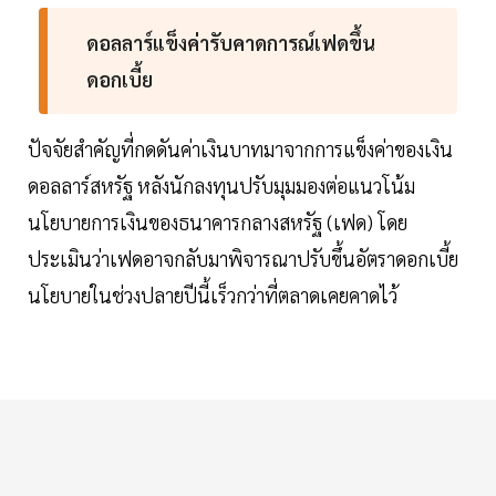
ดอลลาร์แข็งค่ารับคาดการณ์เฟดขึ้น
ดอกเบี้ย
ปัจจัยสำคัญที่กดดันค่าเงินบาทมาจากการแข็งค่าของเงิน
ดอลลาร์สหรัฐ หลังนักลงทุนปรับมุมมองต่อแนวโน้ม
นโยบายการเงินของธนาคารกลางสหรัฐ (เฟด) โดย
ประเมินว่าเฟดอาจกลับมาพิจารณาปรับขึ้นอัตราดอกเบี้ย
นโยบายในช่วงปลายปีนี้เร็วกว่าที่ตลาดเคยคาดไว้