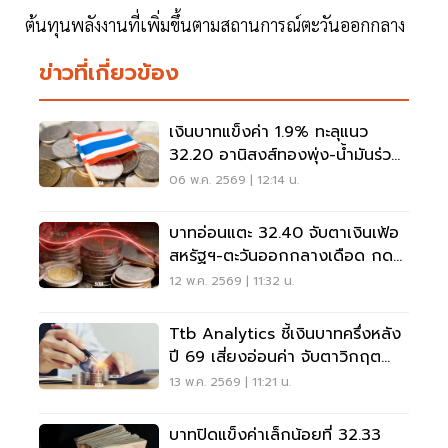
ต้นทุนพลังงานที่เพิ่มขึ้นตามสถานการณ์ตะวันออกกลาง
ข่าวที่เกี่ยวข้อง
เงินบาทแข็งค่า 1.9% ทะลุแนว
32.20 อานิสงส์ทองพุ่ง-น้ำมันร่วง-
ต่างชาติไล่ซื้อบอนด์ไทย
06 พ.ค. 2569 | 12:14 น.
บาทอ่อนแตะ 32.40 จับตาเงินเฟ้อ
สหรัฐฯ-ตะวันออกกลางเดือด กด
ฟันด์โฟลว์ไหลออก
12 พ.ค. 2569 | 11:32 น.
Ttb Analytics ชี้เงินบาทครึ่งหลัง
ปี 69 เสี่ยงอ่อนค่า จับตาวิกฤต
พลังงาน
13 พ.ค. 2569 | 11:21 น.
บาทปิดแข็งค่าเล็กน้อยที่ 32.33