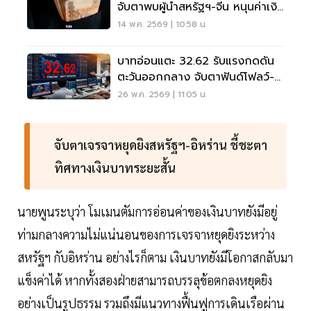
จับตาพบผู้นำสหรัฐฯ-จีน หนุนค่าเงิน
เอเชีย
14 พ.ค. 2569 | 10:58 น.
บาทอ่อนแตะ 32.62 รับแรงกดดัน
ตะวันออกกลาง จับตาฟันด์โฟลว์-
ข้อมูลศก.สหรัฐ
26 พ.ค. 2569 | 11:05 น.
จับตาเจรจาหยุดยิงสหรัฐฯ-อิหร่าน ชี้ชะตา
ทิศทางเงินบาทระยะสั้น
นายพูนระบุว่า โมเมนตัมการอ่อนค่าของเงินบาทยังมีอยู่
ท่ามกลางความไม่แน่นอนของการเจรจาหยุดยิงระหว่าง
สหรัฐฯ กับอิหร่าน อย่างไรก็ตาม เงินบาทยังมีโอกาสกลับมา
แข็งค่าได้ หากทั้งสองฝ่ายสามารถบรรลุข้อตกลงหยุดยิง
อย่างเป็นรูปธรรม รวมถึงมีแนวทางฟื้นฟูการเดินเรือผ่าน