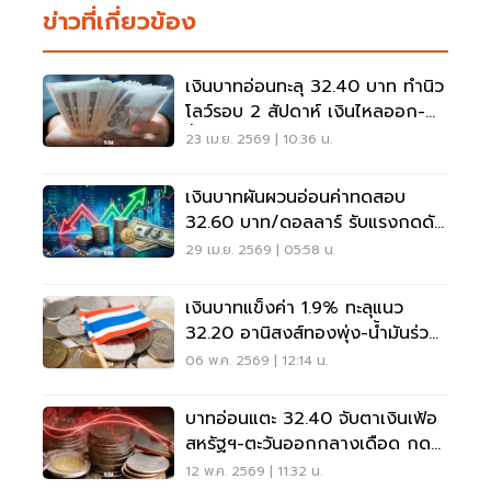
ข่าวที่เกี่ยวข้อง
เงินบาทอ่อนทะลุ 32.40 บาท ทำนิว
โลว์รอบ 2 สัปดาห์ เงินไหลออก-
น้ำมันพุ่งกดดัน
23 เม.ย. 2569 | 10:36 น.
เงินบาทผันผวนอ่อนค่าทดสอบ
32.60 บาท/ดอลลาร์ รับแรงกดดัน
ภูมิรัฐศาสตร์-ตลาดรอผลกนง.
29 เม.ย. 2569 | 05:58 น.
เงินบาทแข็งค่า 1.9% ทะลุแนว
32.20 อานิสงส์ทองพุ่ง-น้ำมันร่วง-
ต่างชาติไล่ซื้อบอนด์ไทย
06 พ.ค. 2569 | 12:14 น.
บาทอ่อนแตะ 32.40 จับตาเงินเฟ้อ
สหรัฐฯ-ตะวันออกกลางเดือด กด
ฟันด์โฟลว์ไหลออก
12 พ.ค. 2569 | 11:32 น.