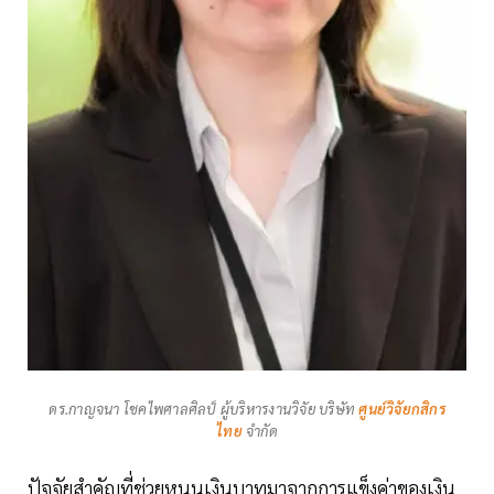
ดร.กาญจนา โชคไพศาลศิลป์ ผู้บริหารงานวิจัย บริษัท
ศูนย์วิจัยกสิกร
ไทย
จำกัด
ปัจจัยสำคัญที่ช่วยหนุนเงินบาทมาจากการแข็งค่าของเงิน