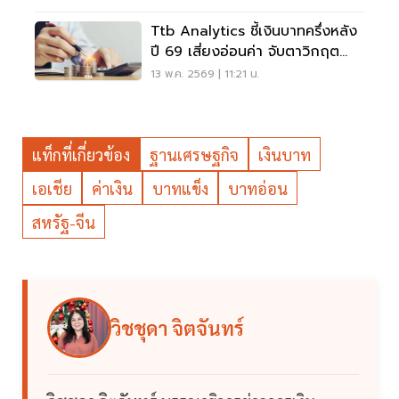
Ttb Analytics ชี้เงินบาทครึ่งหลัง
ปี 69 เสี่ยงอ่อนค่า จับตาวิกฤต
พลังงาน
13 พ.ค. 2569 | 11:21 น.
แท็กที่เกี่ยวข้อง
ฐานเศรษฐกิจ
เงินบาท
เอเชีย
ค่าเงิน
บาทแข็ง
บาทอ่อน
สหรัฐ-จีน
วิชชุดา จิตจันทร์