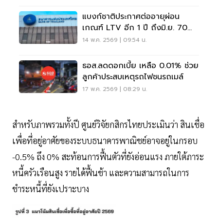
แบงก์ชาติประกาศต่ออายุผ่อน
เกณฑ์ LTV อีก 1 ปี ถึงมิ.ย. 70
หวังพยุงอสังหาฯ
14 พ.ค. 2569 | 09:54 น.
ธอส.ลดดอกเบี้ย เหลือ 0.01% ช่วย
ลูกค้าประสบเหตุรถไฟชนรถเมล์
17 พ.ค. 2569 | 08:29 น.
สำหรับภาพรวมทั้งปี ศูนย์วิจัยกสิกรไทยประเมินว่า สินเชื่อ
เพื่อที่อยู่อาศัยของระบบธนาคารพาณิชย์อาจอยู่ในกรอบ
-0.5% ถึง 0% สะท้อนการฟื้นตัวที่ยังอ่อนแรง ภายใต้ภาระ
หนี้ครัวเรือนสูง รายได้ฟื้นช้า และความสามารถในการ
ชำระหนี้ที่ยังเปราะบาง