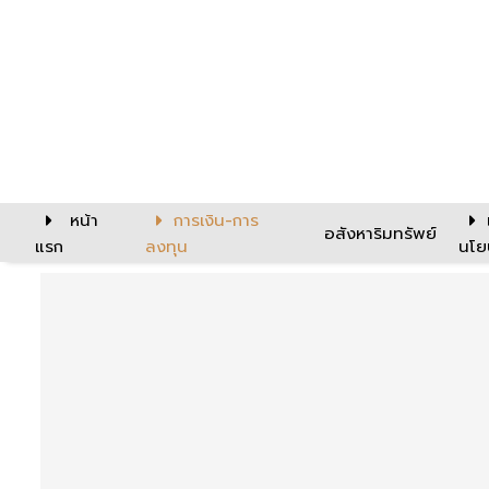
หน้า
การเงิน-การ
อสังหาริมทรัพย์
แรก
ลงทุน
นโย