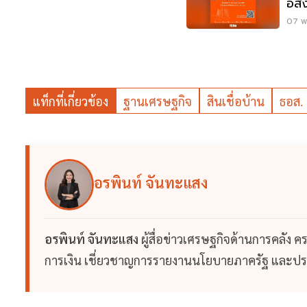
อสัง
พ.ค.
07 พ.
แท็กที่เกี่ยวข้อง
ฐานเศรษฐกิจ
สินเชื่อบ้าน
ธอส.
อรพินท์ จันทะแสง
อรพินท์ จันทะแสง
ผู้สื่อข่าวเศรษฐกิจด้านการคลั
การเงิน เชี่ยวชาญการรายงานนโยบายภาครัฐ และป