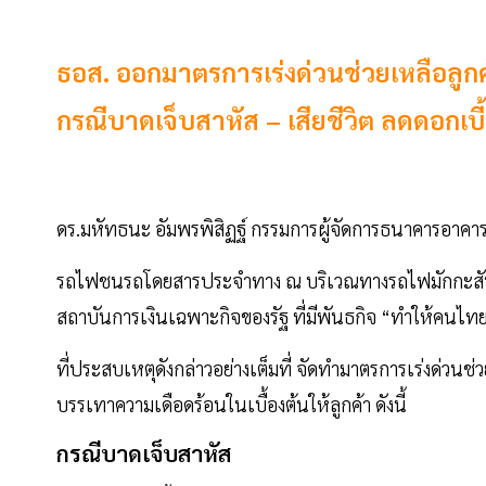
ธอส. ออกมาตรการเร่งด่วนช่วยเหลือล
กรณีบาดเจ็บสาหัส – เสียชีวิต ลดดอกเบี
ดร.มหัทธนะ อัมพรพิสิฏฐ์ กรรมการผู้จัดการธนาคารอาคาร
รถไฟชนรถโดยสารประจำทาง ณ บริเวณทางรถไฟมักกะสัน ส
สถาบันการเงินเฉพาะกิจของรัฐ ที่มีพันธกิจ “ทำให้คนไทยม
ที่ประสบเหตุดังกล่าวอย่างเต็มที่ จัดทำมาตรการเร่งด่ว
บรรเทาความเดือดร้อนในเบื้องต้นให้ลูกค้า ดังนี้
กรณีบาดเจ็บสาหัส