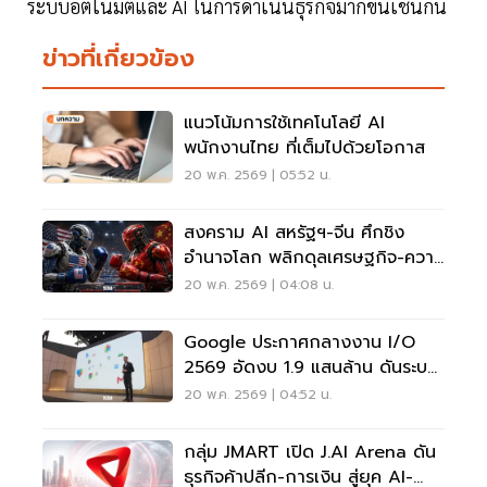
ระบบอัตโนมัติและ AI ในการดำเนินธุรกิจมากขึ้นเช่นกัน
ข่าวที่เกี่ยวข้อง
แนวโน้มการใช้เทคโนโลยี AI
พนักงานไทย ที่เต็มไปด้วยโอกาส
20 พ.ค. 2569 | 05:52 น.
สงคราม AI สหรัฐฯ-จีน ศึกชิง
อำนาจโลก พลิกดุลเศรษฐกิจ-ความ
มั่นคง
20 พ.ค. 2569 | 04:08 น.
Google ประกาศกลางงาน I/O
2569 อัดงบ 1.9 แสนล้าน ดันระบบ
นิเวศ AI โต 7 เท่า
20 พ.ค. 2569 | 04:52 น.
กลุ่ม JMART เปิด J.AI Arena ดัน
ธุรกิจค้าปลีก-การเงิน สู่ยุค AI-