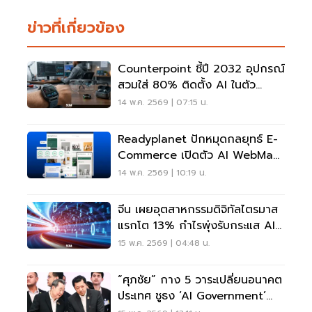
ข่าวที่เกี่ยวข้อง
Counterpoint ชี้ปี 2032 อุปกรณ์
สวมใส่ 80% ติดตั้ง AI ในตัว
แหวนอัจฉริยะโตแรงสุด
14 พ.ค. 2569 | 07:15 น.
Readyplanet ปักหมุดกลยุทธ์ E-
Commerce เปิดตัว AI WebMax
รับคลื่น AI
14 พ.ค. 2569 | 10:19 น.
จีน เผยอุตสาหกรรมดิจิทัลไตรมาส
แรกโต 13% กำไรพุ่งรับกระแส AI-
5G
15 พ.ค. 2569 | 04:48 น.
“ศุภชัย” กาง 5 วาระเปลี่ยนอนาคต
ประเทศ ชูธง ‘AI Government’