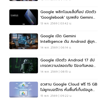
Google พลิกโฉมแล็ปท็อป เปิดตัว
'Googlebook' ขุมพลัง Gemini
Intelligence
13 พ.ค. 2569 | 03:42 น.
Google เปิด Gemini
Intelligence ดัน Android สู่ยุค
AI ทำงานแทนผู้ใช้
14 พ.ค. 2569 | 06:14 น.
Google เปิดตัว Android 17 อัป
เกรดความปลอดภัย ป้องกันหลอก
โอนเงิน
14 พ.ค. 2569 | 08:15 น.
อวสาน Google Cloud ฟรี 15 GB
ไม่ผูกเบอร์โทร หั่นพื้นที่เก็บข้อมูล
เหลือ 5 GB
15 พ.ค. 2569 | 09:22 น.