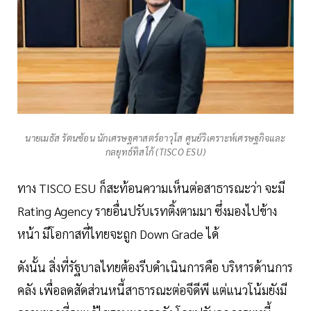
นายเมธัส รัตนซ้อน นักเศรษฐศาสตร์อาวุโส ศูนย์วิเคราะห์เศรษฐกิจและ
กลยุทธ์ทิสโก้ (TISCO ESU)
ทาง TISCO ESU ก็สะท้อนความเห็นต่อสาธารณะว่า จะมี
Rating Agency รายอื่นปรับเรทติ้งตามมา ซึ่งมองไปข้าง
หน้า มีโอกาสที่ไทยจะถูก Down Grade ได้
ดังนั้น สิ่งที่รัฐบาลไทยต้องรีบดำเนินการคือ บริหารด้านการ
คลัง เพื่อลดสัดส่วนหนี้สาธารณะต่อจีดีพี แต่แนวโน้มยังมี