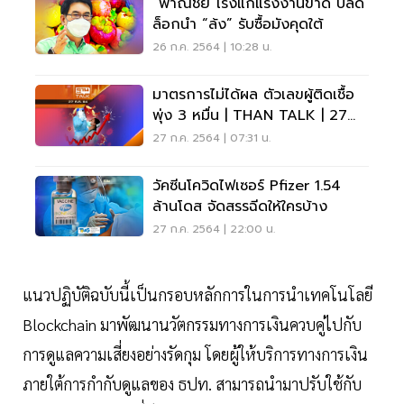
“พาณิชย์”เร่งแก้แรงงานขาด ปลด
ล็อกนำ “ล้ง” รับซื้อมังคุดใต้
26 ก.ค. 2564 | 10:28 น.
มาตรการไม่ได้ผล ตัวเลขผู้ติดเชื้อ
พุ่ง 3 หมื่น | THAN TALK | 27
ก.ค.64
27 ก.ค. 2564 | 07:31 น.
วัคซีนโควิดไฟเซอร์ Pfizer 1.54
ล้านโดส จัดสรรฉีดให้ใครบ้าง
27 ก.ค. 2564 | 22:00 น.
แนวปฏิบัติฉบับนี้เป็นกรอบหลักการในการนำเทคโนโลยี
Blockchain มาพัฒนานวัตกรรมทางการเงินควบคู่ไปกับ
การดูแลความเสี่ยงอย่างรัดกุม โดยผู้ให้บริการทางการเงิน
ภายใต้การกำกับดูแลของ ธปท. สามารถนำมาปรับใช้กับ