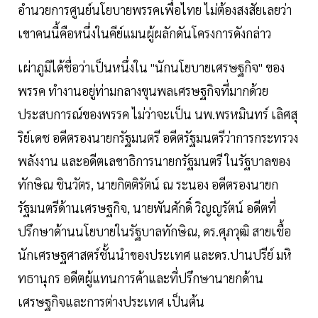
อำนวยการศูนย์นโยบายพรรคเพื่อไทย ไม่ต้องสงสัยเลยว่า
เขาคนนี้คือหนึ่งในคีย์แมนผู้ผลักดันโครงการดังกล่าว
เผ่าภูมิได้ชื่อว่าเป็นหนึ่งใน "นักนโยบายเศรษฐกิจ" ของ
พรรค ทำงานอยู่ท่ามกลางขุนพลเศรษฐกิจที่มากด้วย
ประสบการณ์ของพรรค ไม่ว่าจะเป็น นพ.พรหมินทร์ เลิศสุ
ริย์เดช อดีตรองนายกรัฐมนตรี อดีตรัฐมนตรีว่าการกระทรวง
พลังงาน และอดีตเลขาธิการนายกรัฐมนตรี ในรัฐบาลของ
ทักษิณ ชินวัตร, นายกิตติรัตน์ ณ ระนอง อดีตรองนายก
รัฐมนตรีด้านเศรษฐกิจ, นายพันศักดิ์ วิญญรัตน์ อดีตที่
ปรึกษาด้านนโยบายในรัฐบาลทักษิณ, ดร.ศุภวุฒิ สายเชื้อ
นักเศรษฐศาสตร์ชั้นนำของประเทศ และดร.ปานปรีย์ มหิ
ทธานุกร อดีตผู้แทนการค้าและที่ปรึกษานายกด้าน
เศรษฐกิจและการต่างประเทศ เป็นต้น