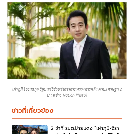
เผ่าภูมิ โรจนสกุล รัฐมนตรีช่วยว่าการกระทรวงการคลัง ครม.เศรษฐา 2
(ภาพข่าว Nation Photo)
ข่าวที่เกี่ยวข้อง
2 ว่าที่ รมต.ป้ายแดง “เผ่าภูมิ-จิรา