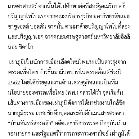
เกษตรศาสตร์ จากนั้นได้ไปศึกษาต่อที่สหรัฐอเมริกา คว้า
ปริญญาโทใบแรกจากคณะบริหารธุรกิจ มหาวิทยาลัยแมส
ซาชูเซตส์ บอสตัน จากนั้น ตามมาด้วยปริญญาโทใบที่สอง
และปริญญาเอก จากคณะเศรษฐศาสตร์ มหาวิทยาลัยอิลลิ
นอย ชิคาโก
เผ่าภูมิเป็นนักการเมืองเลือดใหม่ไฟแรง เป็นดาวรุ่งจาก
พรรคเพื่อไทย ก้าวขึ้นมามีบทบาทในพรรคตั้งแต่ช่วงปี
2562 โดยได้ช่วยดูแลงานด้านเศรษฐกิจและเป็นทีม
นโยบายของพรรคเพื่อไทย (พท.) กล่าวได้ว่า จุดเริ่มต้น
เส้นทางการเมืองของเผ่าภูมิ คือการได้มาช่วยงานใกล้ชิด
นายภูมิธรรม เวชยชัย อีกบุคคลระดับคีย์แมนสายตรงจาก
“บ้านจันทร์ส่องหล้า” อดีตเลขาธิการพรรค ปัจจุบันเป็น
รองนายกฯ และรัฐมนตรีว่าการกระทรวงพาณิชย์ เผ่าภูมิได้