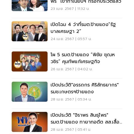
พร” เข้าทำเนียบฯ กรอกประวัติแล้ว
23 เม.ย. 2567 | 11:32 น.
เปิดโฉม 4 ว่าที่รมต.ป้ายแดง“รัฐ
บาลเศรษฐา 2”
24 เม.ย. 2567 | 05:57 น.
โผ 5 รมต.ป้ายแดง “พิชัย ชุณห
วชิร” คุมทัพแก้เศรษฐกิจ
26 เม.ย. 2567 | 04:02 น.
เปิดประวัติ"อรรถกร ศิริลัทธยากร"
รมช.เกษตรฯป้ายแดง
28 เม.ย. 2567 | 05:34 น.
เปิดประวัติ "จิราพร สินธุไพร"
รมต.ป้ายแดง ทายาทอดีต สส.เสื้อ
แดง
28 เม.ย. 2567 | 05:41 น.