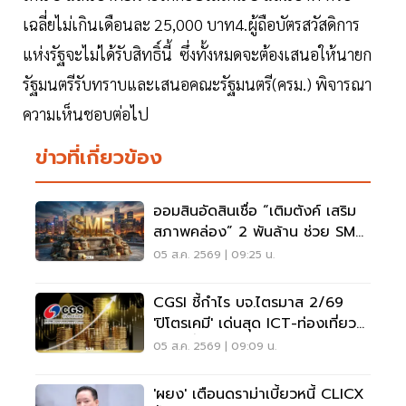
เฉลี่ยไม่เกินเดือนละ 25,000 บาท4.ผู้ถือบัตรสวัสดิการ
แห่งรัฐจะไม่ได้รับสิทธิ์นี้ ซึ่งทั้งหมดจะต้องเสนอให้นายก
รัฐมนตรีรับทราบและเสนอคณะรัฐมนตรี(ครม.) พิจารณา
ความเห็นชอบต่อไป
ข่าวที่เกี่ยวข้อง
ออมสินอัดสินเชื่อ “เติมตังค์ เสริม
สภาพคล่อง” 2 พันล้าน ช่วย SME
ผ่อนนาน 10 ปี
05 ส.ค. 2569 | 09:25 น.
CGSI ชี้กำไร บจ.ไตรมาส 2/69
'ปิโตรเคมี' เด่นสุด ICT-ท่องเที่ยว
เสี่ยงต่ำคาด
05 ส.ค. 2569 | 09:09 น.
'ผยง' เตือนดราม่าเบี้ยวหนี้ CLICX