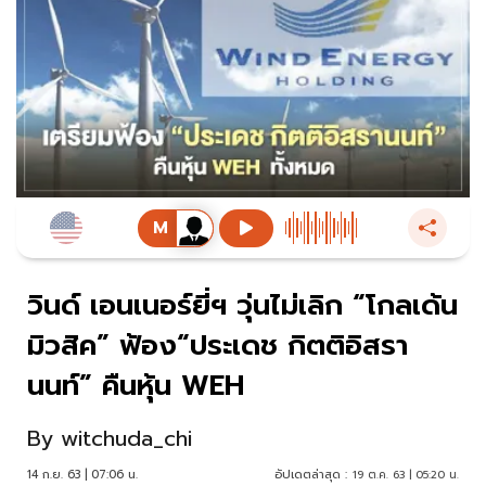
วินด์ เอนเนอร์ยี่ฯ วุ่นไม่เลิก “โกลเด้น
มิวสิค” ฟ้อง“ประเดช กิตติอิสรา
นนท์” คืนหุ้น WEH
By
witchuda_chi
14 ก.ย. 63 | 07:06 น.
อัปเดตล่าสุด :
19 ต.ค. 63 | 05:20 น.