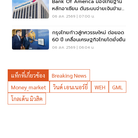
Bank Of America มองไทยฐาน
หลักอาเซียน ดันระบบจ่ายเงินข้าม
พรมแดนเรียลไทม์
06 ส.ค. 2569 | 07:00 น.
กรุงไทยก้าวสู่ทศวรรษใหม่ ต่อยอด
60 ปี เคลื่อนเศรษฐกิจไทยโตยั่งยืน
06 ส.ค. 2569 | 06:04 น.
แท็กที่เกี่ยวข้อง
Breaking News
Money_market
วินด์ เอนเนอร์ยี่
WEH
GML
โกลเด้น มิวสิค