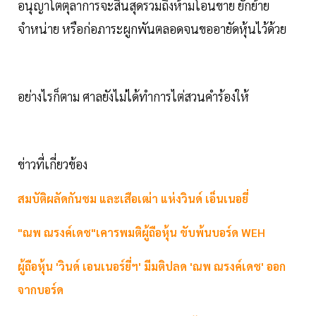
อนุญาโตตุลาการจะสิ้นสุดรวมถึงห้ามโอนขาย ยักย้าย
จำหน่าย หรือก่อภาระผูกพันตลอดจนขออายัดหุ้นไว้ด้วย
อย่างไรก็ตาม ศาลยังไม่ได้ทำการไต่สวนคำร้องให้
ข่าวที่เกี่ยวข้อง
สมบัติผลัดกันชม และเสือเฒ่า แห่งวินด์ เอ็นเนอยี่
"ณพ ณรงค์เดช"เคารพมติผู้ถือหุ้น ขับพ้นบอร์ด WEH
ผู้ถือหุ้น 'วินด์ เอนเนอร์ยี่ฯ' มีมติปลด 'ณพ ณรงค์เดช' ออก
จากบอร์ด