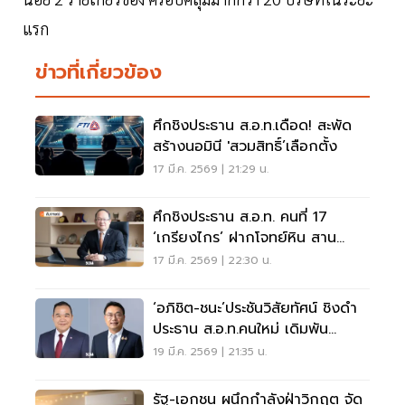
แรก
ข่าวที่เกี่ยวข้อง
ศึกชิงประธาน ส.อ.ท.เดือด! สะพัด
สร้างนอมินี 'สวมสิทธิ์’เลือกตั้ง
17 มี.ค. 2569 | 21:29 น.
ศึกชิงประธาน ส.อ.ท. คนที่ 17
‘เกรียงไกร’ ฝากโจทย์หิน สาน
ONE FTI ฝ่าวิกฤตโลก
17 มี.ค. 2569 | 22:30 น.
‘อภิชิต-ชนะ’ประชันวิสัยทัศน์ ชิงดำ
ประธาน ส.อ.ท.คนใหม่ เดิมพัน
อนาคต SME ไทย
19 มี.ค. 2569 | 21:35 น.
รัฐ-เอกชน ผนึกกำลังฝ่าวิกฤต จัด