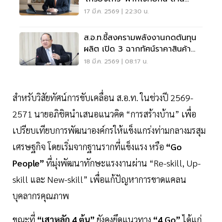
ONE FTI ฝ่าวิกฤตโลก
17 มี.ค. 2569 | 22:30 น.
ส.อ.ท.ชี้สงครามพลังงานกดต้นทุน
ผลิต เปิด 3 ฉากทัศน์ราคาสินค้า
ไทย
18 มี.ค. 2569 | 08:17 น.
สำหรับวิสัยทัศน์การขับเคลื่อน ส.อ.ท. ในช่วงปี 2569-
2571 นายอภิชิตนำเสนอแนวคิด “การสร้างบ้าน” เพื่อ
เปรียบเทียบการพัฒนาองค์กรให้แข็งแกร่งท่ามกลางมรสุม
เศรษฐกิจ โดยเริ่มจากฐานรากที่แข็งแรง หรือ
“Go
People”
ที่มุ่งพัฒนาทักษะแรงงานผ่าน “Re-skill, Up-
skill และ New-skill” เพื่อแก้ปัญหาการขาดแคลน
บุคลากรคุณภาพ
ขณะที่
“เสาหลัก 4 ต้น”
ยังคงยึดแนวทาง
“4 Go”
ได้แก่