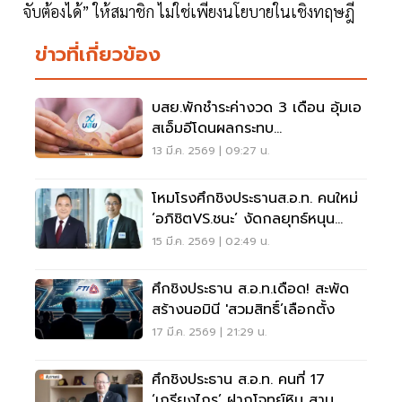
จับต้องได้” ให้สมาชิก ไม่ใช่เพียงนโยบายในเชิงทฤษฎี
ข่าวที่เกี่ยวข้อง
บสย.พักชำระค่างวด 3 เดือน อุ้มเอ
สเอ็มอีโดนผลกระทบ
ตะวันออกกลาง
13 มี.ค. 2569 | 09:27 น.
โหมโรงศึกชิงประธานส.อ.ท. คนใหม่
‘อภิชิตVS.ชนะ’ งัดกลยุทธ์หนุน
SMEs ขับเคลื่อนเศรษฐกิจ
15 มี.ค. 2569 | 02:49 น.
ศึกชิงประธาน ส.อ.ท.เดือด! สะพัด
สร้างนอมินี 'สวมสิทธิ์’เลือกตั้ง
17 มี.ค. 2569 | 21:29 น.
ศึกชิงประธาน ส.อ.ท. คนที่ 17
‘เกรียงไกร’ ฝากโจทย์หิน สาน