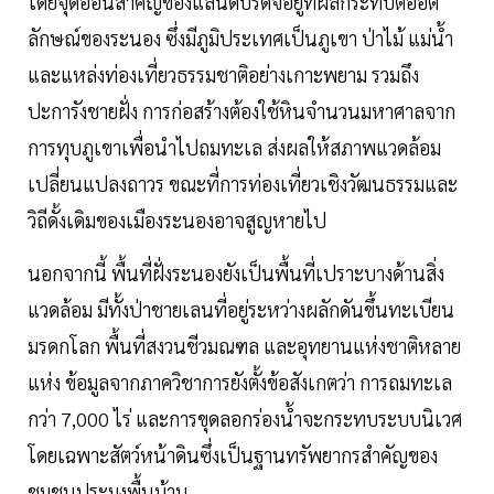
โดยจุดอ่อนสำคัญของแลนด์บริดจ์อยู่ที่ผลกระทบต่ออัต
ลักษณ์ของระนอง ซึ่งมีภูมิประเทศเป็นภูเขา ป่าไม้ แม่น้ำ
และแหล่งท่องเที่ยวธรรมชาติอย่างเกาะพยาม รวมถึง
ปะการังชายฝั่ง การก่อสร้างต้องใช้หินจำนวนมหาศาลจาก
การทุบภูเขาเพื่อนำไปถมทะเล ส่งผลให้สภาพแวดล้อม
เปลี่ยนแปลงถาวร ขณะที่การท่องเที่ยวเชิงวัฒนธรรมและ
วิถีดั้งเดิมของเมืองระนองอาจสูญหายไป
นอกจากนี้ พื้นที่ฝั่งระนองยังเป็นพื้นที่เปราะบางด้านสิ่ง
แวดล้อม มีทั้งป่าชายเลนที่อยู่ระหว่างผลักดันขึ้นทะเบียน
มรดกโลก พื้นที่สงวนชีวมณฑล และอุทยานแห่งชาติหลาย
แห่ง ข้อมูลจากภาควิชาการยังตั้งข้อสังเกตว่า การถมทะเล
กว่า 7,000 ไร่ และการขุดลอกร่องน้ำจะกระทบระบบนิเวศ
โดยเฉพาะสัตว์หน้าดินซึ่งเป็นฐานทรัพยากรสำคัญของ
ชุมชนประมงพื้นบ้าน