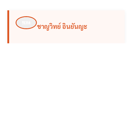
ชาญวิทย์ อินยันญะ