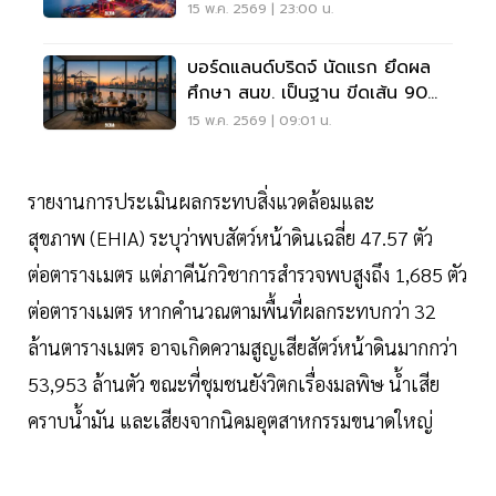
15 พ.ค. 2569 | 23:00 น.
บอร์ดแลนด์บริดจ์ นัดแรก ยึดผล
ศึกษา สนข. เป็นฐาน ขีดเส้น 90
วันจบ
15 พ.ค. 2569 | 09:01 น.
รายงานการประเมินผลกระทบสิ่งแวดล้อมและ
สุขภาพ (EHIA) ระบุว่าพบสัตว์หน้าดินเฉลี่ย 47.57 ตัว
ต่อตารางเมตร แต่ภาคีนักวิชาการสำรวจพบสูงถึง 1,685 ตัว
ต่อตารางเมตร หากคำนวณตามพื้นที่ผลกระทบกว่า 32
ล้านตารางเมตร อาจเกิดความสูญเสียสัตว์หน้าดินมากกว่า
53,953 ล้านตัว ขณะที่ชุมชนยังวิตกเรื่องมลพิษ น้ำเสีย
คราบน้ำมัน และเสียงจากนิคมอุตสาหกรรมขนาดใหญ่