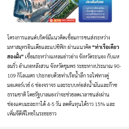
โครงการแลนด์บริดจ์มีแนวคิดเชื่อมการขนส่งระหว่าง
มหาสมุทรอินเดียและแปซิฟิก ผ่านแนวคิด
“ท่าเรือเดียว
สองฝั่ง”
เชื่อมระหว่างแหลมอ่าวอ่าง จังหวัดระนอง กับแห
ลมริ่ว อำเภอหลังสวน จังหวัดชุมพร ระยะทางประมาณ 90-
109 กิโลเมตร ประกอบด้วยท่าเรือน้ำลึก รถไฟทางคู่
มอเตอร์เวย์ 6 ช่องจราจร และระบบท่อส่งน้ำมันและก๊าซ
ธรรมชาติ โดยรัฐบาลมองว่าจะช่วยลดเวลาขนส่งผ่าน
ช่องแคบมะละกาได้ 4-5 วัน ลดต้นทุนได้ราว 15% และ
เพิ่มจีดีพีไทยในระยะยาว