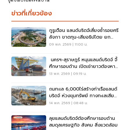
ข่าวที่เกี่ยวข้อง
กูรูเตือน แลนด์บริดจ์เสี่ยงซ้ำรอยศรี
ลังกา ขาดทุน-เสียอธิปไตย ยก
มาเลเซียตัวอย่างความสำเร็จ
09 พ.ค. 2569 | 11:00 น.
นครฯ-สุราษฎร์ หนุนแลนด์บริดจ์ จี้
ศึกษารอบด้าน เปิดเช่ายาวต้องหา
จุดสมดุลชาวบ้าน
13 พ.ค. 2569 | 09:19 น.
ถมทะเล 6,000ไร่สร้างท่าเรือแลนด์
บริดจ์ ห่วงขุมทรัพย์ ทางทะเลเสีย
หาย
14 พ.ค. 2569 | 08:48 น.
ลุยแลนด์บริดจ์ต้องศึกษารอบด้าน
สมดุลเศรษฐกิจ สังคม สิ่งแวดล้อม