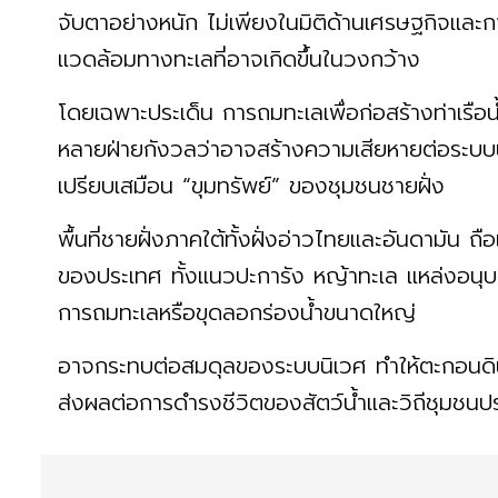
จับตาอย่างหนัก ไม่เพียงในมิติด้านเศรษฐกิจและ
แวดล้อมทางทะเลที่อาจเกิดขึ้นในวงกว้าง
โดยเฉพาะประเด็น การถมทะเลเพื่อก่อสร้างท่าเรือ
หลายฝ่ายกังวลว่าอาจสร้างความเสียหายต่อระบบน
เปรียบเสมือน “ขุมทรัพย์” ของชุมชนชายฝั่ง
พื้นที่ชายฝั่งภาคใต้ทั้งฝั่งอ่าวไทยและอันดามั
ของประเทศ ทั้งแนวปะการัง หญ้าทะเล แหล่งอนุบา
การถมทะเลหรือขุดลอกร่องน้ำขนาดใหญ่
อาจกระทบต่อสมดุลของระบบนิเวศ ทำให้ตะกอนดิ
ส่งผลต่อการดำรงชีวิตของสัตว์น้ำและวิถีชุมชน