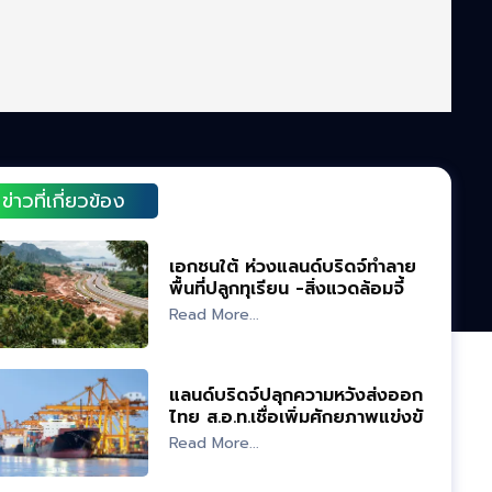
ข่าวที่เกี่ยวข้อง
เอกชนใต้ ห่วงแลนด์บริดจ์ทำลาย
พื้นที่ปลูกทุเรียน -สิ่งแวดล้อมจี้
ศึกษารอบคอบ
Read More...
แลนด์บริดจ์ปลุกความหวังส่งออก
ไทย ส.อ.ท.เชื่อเพิ่มศักยภาพแข่งขัน
ภูมิภาค
Read More...