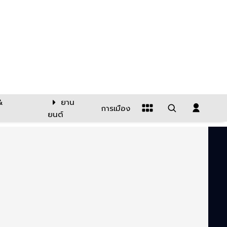
&
ยาน
การเมือง
ยนต์