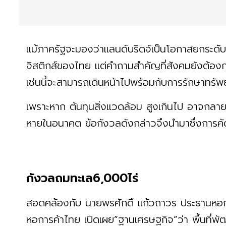
แม้ภาครัฐจะมองว่าแลนด์บริดจ์เป็นโอกาสยกระดั
จิสติกส์ของไทย แต่คำถามสำคัญที่สังคมยังต้
เช่นนี้จะสามารถเดินหน้าไปพร้อมกับการรักษาทร
เพราะหาก ต้นทุนสิ่งแวดล้อม สูงเกินไป อาจกลาย
หายในอนาคต ข้อกังวลดังกล่าวจึงนำมาซึ่งการคัดค
กังวลถมทะเล6,000ไร่
สอดคล้องกับ นายพรศักดิ์ แก้วถาวร ประธานหอ
หอการค้าไทย เปิดเผย”ฐานเศรษฐกิจ”ว่า พื้นที่พัฒ