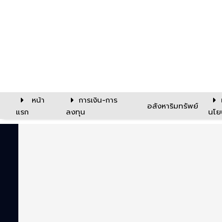
หน้า
การเงิน-การ
อสังหาริมทรัพย์
แรก
ลงทุน
นโย