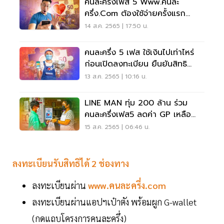
คนละครึ่งเฟส 5 Www.คนละ
ครึ่ง.com ต้องใช้จ่ายครั้งแรก
ภายในวันไหน เช็คเลย
14 ส.ค. 2565 | 17:50 น.
คนละครึ่ง 5 เฟส ใช้เงินไปเท่าไหร่
ก่อนเปิดลงทะเบียน ยืนยันสิทธิ
สัปดาห์หน้า
13 ส.ค. 2565 | 10:16 น.
LINE MAN ทุ่ม 200 ล้าน ร่วม
คนละครึ่งเฟส5 ลดค่า GP เหลือ
9%
15 ส.ค. 2565 | 06:46 น.
ลงทะเบียนรับสิทธิได้ 2 ช่องทาง
ลงทะเบียนผ่าน
www.คนละครึ่ง.com
ลงทะเบียนผ่านแอปฯเป๋าตัง พร้อมผูก G-wallet
(กดแถบโครงการคนละครึ่ง)