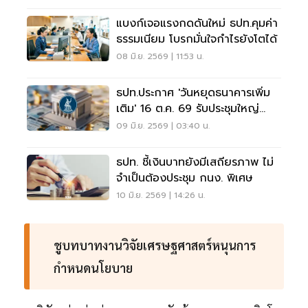
แบงก์เจอแรงกดดันใหม่ ธปท.คุมค่า
ธรรมเนียม โบรกมั่นใจกำไรยังโตได้
08 มิ.ย. 2569 | 11:53 น.
ธปท.ประกาศ 'วันหยุดธนาคารเพิ่ม
เติม' 16 ต.ค. 69 รับประชุมใหญ่
World Bank–IMF
09 มิ.ย. 2569 | 03:40 น.
ธปท. ชี้เงินบาทยังมีเสถียรภาพ ไม่
จำเป็นต้องประชุม กนง. พิเศษ
10 มิ.ย. 2569 | 14:26 น.
ชูบทบาทงานวิจัยเศรษฐศาสตร์หนุนการ
กำหนดนโยบาย