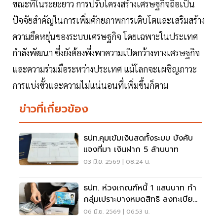
ขณะที่ในระยะยาว การปรับโครงสร้างเศรษฐกิจถือเป็น
ปัจจัยสำคัญในการเพิ่มศักยภาพการเติบโตและเสริมสร้าง
ความยืดหยุ่นของระบบเศรษฐกิจ โดยเฉพาะในประเทศ
กำลังพัฒนา ซึ่งยังต้องพึ่งพาความเปิดกว้างทางเศรษฐกิจ
และความร่วมมือระหว่างประเทศ แม้โลกจะเผชิญภาวะ
การแบ่งขั้วและความไม่แน่นอนที่เพิ่มขึ้นก็ตาม
ข่าวที่เกี่ยวข้อง
ธปท.คุมเข้มเงินสดทั้งระบบ บังคับ
แจงที่มา เงินฝาก 5 ล้านบาท
03 มิ.ย. 2569 | 08:24 น.
ธปท. ห่วงเกณฑ์หนี้ 1 แสนบาท ทำ
กลุ่มเปราะบางหมดสิทธิ ลงทะเบียน
บัตรสวัสดิการ ปี 69
06 มิ.ย. 2569 | 06:53 น.