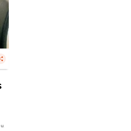
ร
 น.