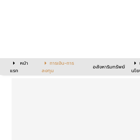
หน้า
การเงิน-การ
อสังหาริมทรัพย์
แรก
ลงทุน
นโย