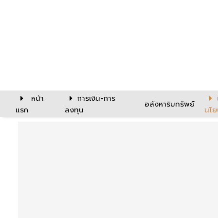
หน้า
การเงิน-การ
อสังหาริมทรัพย์
แรก
ลงทุน
นโย