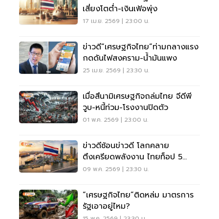
เสี่ยงโตต่ำ-เงินเฟ้อพุ่ง
17 เม.ย. 2569 | 23:00 น.
ข่าวดี“เศรษฐกิจไทย”ท่ามกลางแรง
กดดันไฟสงคราม-น้ำมันแพง
25 เม.ย. 2569 | 23:30 น.
เมื่อสึนามิเศรษฐกิจถล่มไทย จีดีพี
วูบ-หนี้ท่วม-โรงงานปิดตัว
01 พ.ค. 2569 | 23:00 น.
ข่าวดีซ้อนข่าวดี โลกคลาย
ตึงเครียดพลังงาน ไทยท็อป 5
เศรษฐกิจแกร่ง
09 พ.ค. 2569 | 23:30 น.
“เศรษฐกิจไทย”ติดหล่ม มาตรการ
รัฐเอาอยู่ไหม?
15 พ.ค. 2569 | 23:30 น.