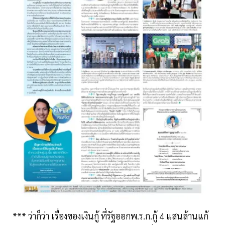
*** ว่าก็ว่า เรื่องของเงินกู้ ที่รัฐออกพ.ร.ก.กู้ 4 แสนล้านแก้