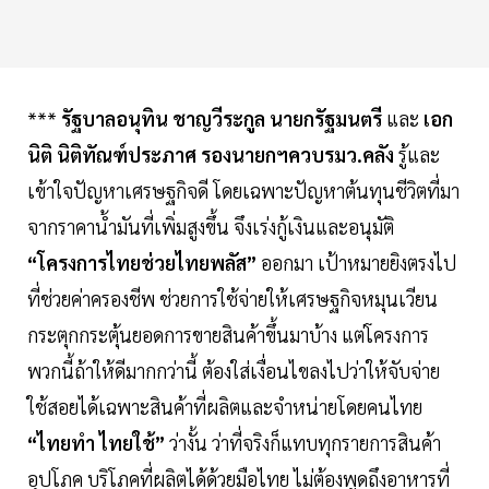
***
รัฐบาลอนุทิน ชาญวีระกูล นายกรัฐมนตรี
และ
เอก
นิติ นิติทัณฑ์ประภาศ รองนายกฯควบรมว.คลัง
รู้และ
เข้าใจปัญหาเศรษฐกิจดี โดยเฉพาะปัญหาต้นทุนชีวิตที่มา
จากราคาน้ำมันที่เพิ่มสูงขึ้น จึงเร่งกู้เงินและอนุมัติ
“โครงการไทยช่วยไทยพลัส”
ออกมา เป้าหมายยิงตรงไป
ที่ช่วยค่าครองชีพ ช่วยการใช้จ่ายให้เศรษฐกิจหมุนเวียน
กระตุกกระตุ้นยอดการขายสินค้าขึ้นมาบ้าง แต่โครงการ
พวกนี้ถ้าให้ดีมากกว่านี้ ต้องใส่เงื่อนไขลงไปว่าให้จับจ่าย
ใช้สอยได้เฉพาะสินค้าที่ผลิตและจำหน่ายโดยคนไทย
“ไทยทำ ไทยใช้”
ว่างั้น ว่าที่จริงก็แทบทุกรายการสินค้า
อุปโภค บริโภคที่ผลิตได้ด้วยมือไทย ไม่ต้องพูดถึงอาหารที่