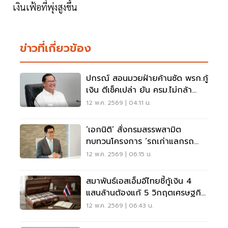
เงินเฟ้อที่พุ่งสูงขึ้น
ข่าวที่เกี่ยวข้อง
ปกรณ์ สอนมวยฝ่ายค้านซัด พรก.กู้
เงิน ตีเช็คเปล่า ยัน ครม.ไม่กล้า
เสี่ยงติดคุก
12 พ.ค. 2569 | 04:11 น.
‘เอกนิติ’ สั่งกรมสรรพสามิต
ทบทวนโครงการ ‘รถเก่าแลกรถ
ใหม่’
12 พ.ค. 2569 | 06:15 น.
สมาพันธ์เอสเอ็มอีไทยชี้กู้เงิน 4
แสนล้านต้องแก้ 5 วิกฤตเศรษฐกิจ
ไทยยั่งยืน
12 พ.ค. 2569 | 06:43 น.