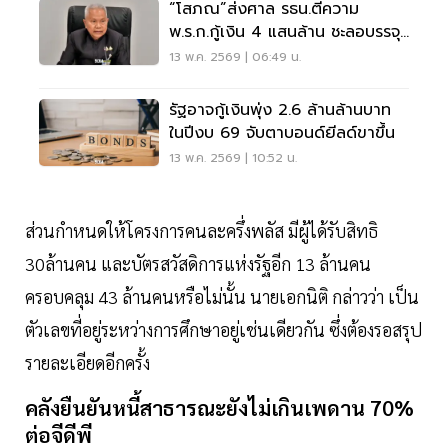
“โสภณ”ส่งศาล รธน.ตีความ
พ.ร.ก.กู้เงิน 4 แสนล้าน ชะลอบรรจุ
วาระสภาฯ
13 พ.ค. 2569 | 06:49 น.
รัฐอาจกู้เงินพุ่ง 2.6 ล้านล้านบาท
ในปีงบ 69 จับตาบอนด์ยีลด์ขาขึ้น
13 พ.ค. 2569 | 10:52 น.
ส่วนกำหนดให้โครงการคนละครึ่งพลัส มีผู้ได้รับสิทธิ
30ล้านคน และบัตรสวัสดิการแห่งรัฐอีก 13 ล้านคน
ครอบคลุม 43 ล้านคนหรือไม่นั้น นายเอกนิติ กล่าวว่า เป็น
ตัวเลขที่อยู่ระหว่างการศึกษาอยู่เช่นเดียวกัน ซึ่งต้องรอสรุป
รายละเอียดอีกครั้ง
คลังยืนยันหนี้สาธารณะยังไม่เกินเพดาน 70%
ต่อจีดีพี