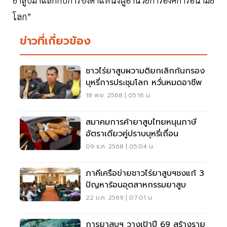
โลก”
ข่าวที่เกี่ยวข้อง
ชาวไร่ยาสูบผวามติยกเลิกก้นกรอง
บุหรี่การประชุมโลก หวั่นหมดอาชีพ
18 พ.ย. 2568 | 05:16 น.
สมาคมการค้ายาสูบไทยหนุนภาษี
อัตราเดียวคู่ปราบบุหรี่เถื่อน
09 ธ.ค. 2568 | 05:04 น.
ภาคีเครือข่ายชาวไร่ยาสูบฯชงแก้ 3
ปัญหาร้อนอุตสาหกรรมยาสูบ
22 ม.ค. 2569 | 07:01 น.
การยาสูบฯ วางเป้าปี 69 สร้างราย