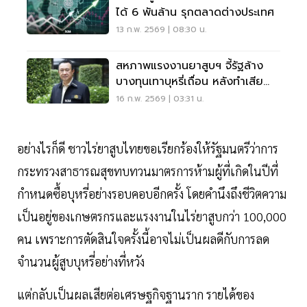
ได้ 6 พันล้าน รุกตลาดต่างประเทศ
13 ก.พ. 2569 | 08:30 น.
สหภาพแรงงานยาสูบฯ จี้รัฐล้าง
บางทุนเทาบุหรี่เถื่อน หลังทำเสีย
หายกว่า 2.4 พันล้าน/ปี
16 ก.พ. 2569 | 03:31 น.
อย่างไรก็ดี ชาวไร่ยาสูบไทยขอเรียกร้องให้รัฐมนตรีว่าการ
กระทรวงสาธารณสุขทบทวนมาตรการห้ามผู้ที่เกิดในปีที่
กำหนดซื้อบุหรี่อย่างรอบคอบอีกครั้ง โดยคำนึงถึงชีวิตความ
เป็นอยู่ของเกษตรกรและแรงงานในไร่ยาสูบกว่า 100,000
คน เพราะการตัดสินใจครั้งนี้อาจไม่เป็นผลดีกับการลด
จำนวนผู้สูบบุหรี่อย่างที่หวัง
แต่กลับเป็นผลเสียต่อเศรษฐกิจฐานราก รายได้ของ