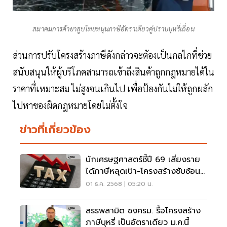
สมาคมการค้ายาสูบไทยหนุนภาษีอัตราเดียวคู่ปราบบุหรี่เถื่อน
ส่วนการปรับโครงสร้างภาษีดังกล่าวจะต้องเป็นกลไกที่ช่วย
สนับสนุนให้ผู้บริโภคสามารถเข้าถึงสินค้าถูกกฎหมายได้ใน
ราคาที่เหมาะสม ไม่สูงจนเกินไป เพื่อป้องกันไม่ให้ถูกผลัก
ไปหาของผิดกฎหมายโดยไม่ตั้งใจ
ข่าวที่เกี่ยวข้อง
นักเศรษฐศาสตร์ชี้ปี 69 เสี่ยงราย
ได้ภาษีหลุดเป้า-โครงสร้างซับซ้อน
รายได้รั่วไหล
01 ธ.ค. 2568 | 05:20 น.
สรรพสามิต ชงครม. รื้อโครงสร้าง
ภาษีบุหรี่ เป็นอัตราเดียว ม.ค.นี้